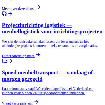
Meer over deze dienst
Projectinrichting logistiek —
meubellogistiek voor inrichtingsprojecten
We zijn de logistieke schakel tussen uw leveranciers en het
uiteindelijke project: kantoren, hotels, restaurants en zorglocaties.
Direct offerte op maat
Spoed meubeltransport — vandaag of
morgen geregeld
Last-minute aanvraag? We rijden dagelijks heel Nederland en
kunnen vaak binnen 24 uur spoedopdrachten inplannen.
Vraag vaste prijs aan