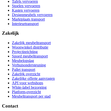
Tafels vervoeren
Stoelen vervoeren
Kasten vervoeren
Designmeubels vervoeren
Marktplaats transport
Interieurtransport
Zakelijk
Zakelijk meubeltransport
Woonwinkel distributie
Projectinrichting
Spoed meubeltransport
Meubelopslag
Verhuisondersteuning
Pallet transport
Zakelijk overzicht
Zakelijke offerte aanvragen
API voor webshops
White-label bezorging
Platform-overzicht
Meubeltransport per stad
Contact