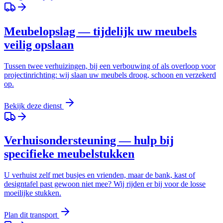
Meubelopslag — tijdelijk uw meubels
veilig opslaan
Tussen twee verhuizingen, bij een verbouwing of als overloop voor
projectinrichting: wij slaan uw meubels droog, schoon en verzekerd
op.
Bekijk deze dienst
Verhuisondersteuning — hulp bij
specifieke meubelstukken
U verhuist zelf met busjes en vrienden, maar de bank, kast of
designtafel past gewoon niet mee? Wij rijden er bij voor de losse
moeilijke stukken.
Plan dit transport