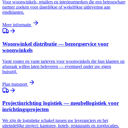
Voor woonwinkels, retailers en interieurmerken die een betrouwbare
partner zoeken voor dagelijkse of wekelijkse uitlevering aan
eindklanten.
Meer informatie
Woonwinkel distributie — bezorgservice voor
woonwinkels
Vaste routes en vaste tarieven voor woonwinkels die hun klanten op
afspraak willen laten beleveren — eventueel onder uw eigen
huisstijl.
Plan transport
Projectinrichting logistiek — meubellogistiek voor
inrichtingsprojecten
We zijn de logistieke schakel tussen uw leveranciers en het
uiteindelijke project: kantoren, hotels, restaurants en zorglocaties.