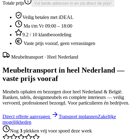
Totale prijs
Vul beide adressen in en zie direct de prijs!
Veilig betalen met
iDEAL
Ma t/m Vr 09:00 – 18:00
9.2 / 10
klantbeoordeling
Vaste prijs vooraf, geen verrassingen
Meubeltransport · Heel Nederland
Meubeltransport
in heel Nederland —
vaste prijs vooraf
Meubels ophalen en bezorgen door heel Nederland & België.
Banken, tafels, designmeubels en complete interieurs — veilig
vervoerd, professioneel bezorgd. Voor particulieren én bedrijven.
Direct offerte aanvragen
Transport inplannen
Zakelijke
mogelijkheden
Nog
3
plek
ken
vrij voor spoed deze week