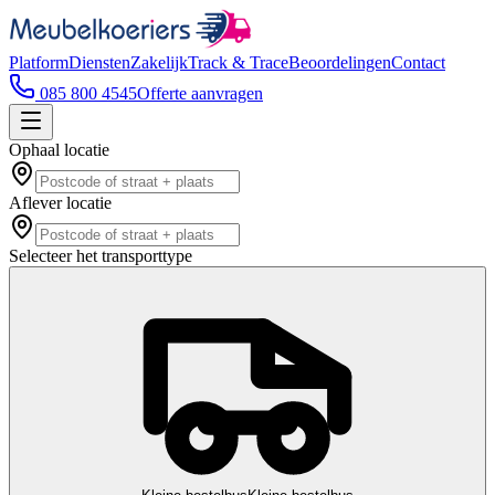
Platform
Diensten
Zakelijk
Track & Trace
Beoordelingen
Contact
085 800 4545
Offerte aanvragen
Ophaal locatie
Aflever locatie
Selecteer het transporttype