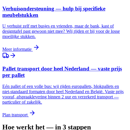
Verhuisondersteuning — hulp bij specifieke
meubelstukken
U verhuist zelf met busjes en vrienden, maar de bank, kast of
designtafel past gewoon niet mee? Wij rijden er bij voor de losse
moeilijke stukken.
Meer informatie
Pallet transport door heel Nederland — vaste prijs
per pallet
Eén pallet of een volle bus: wij rijden europallets, blokpallets en
niet-standaard formaten door heel Nederland en België. Vaste prijs
vooraf, afspraaklevering binnen 2 uur en verzekerd transport —
particulier of zakelijk.
Plan transport
Hoe werkt het — in 3 stappen