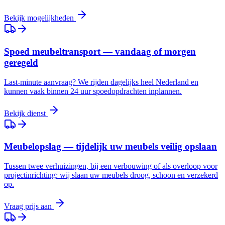
Bekijk mogelijkheden
Spoed meubeltransport — vandaag of morgen
geregeld
Last-minute aanvraag? We rijden dagelijks heel Nederland en
kunnen vaak binnen 24 uur spoedopdrachten inplannen.
Bekijk dienst
Meubelopslag — tijdelijk uw meubels veilig opslaan
Tussen twee verhuizingen, bij een verbouwing of als overloop voor
projectinrichting: wij slaan uw meubels droog, schoon en verzekerd
op.
Vraag prijs aan