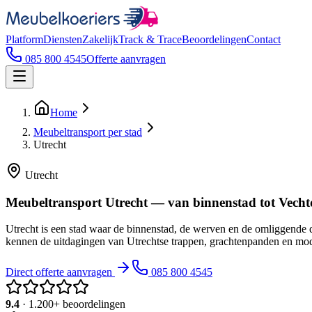
Platform
Diensten
Zakelijk
Track & Trace
Beoordelingen
Contact
085 800 4545
Offerte aanvragen
Home
Meubeltransport per stad
Utrecht
Utrecht
Meubeltransport Utrecht — van binnenstad tot Vech
Utrecht is een stad waar de binnenstad, de werven en de omliggende 
kennen de uitdagingen van Utrechtse trappen, grachtenpanden en m
Direct offerte aanvragen
085 800 4545
9.4
· 1.200+ beoordelingen