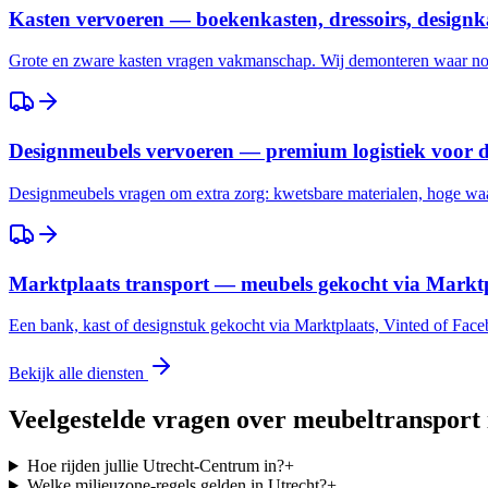
Kasten vervoeren — boekenkasten, dressoirs, designk
Grote en zware kasten vragen vakmanschap. Wij demonteren waar nod
Designmeubels vervoeren — premium logistiek voor 
Designmeubels vragen om extra zorg: kwetsbare materialen, hoge waar
Marktplaats transport — meubels gekocht via Marktp
Een bank, kast of designstuk gekocht via Marktplaats, Vinted of Fac
Bekijk alle diensten
Veelgestelde vragen over meubeltransport
Hoe rijden jullie Utrecht-Centrum in?
+
Welke milieuzone-regels gelden in Utrecht?
+