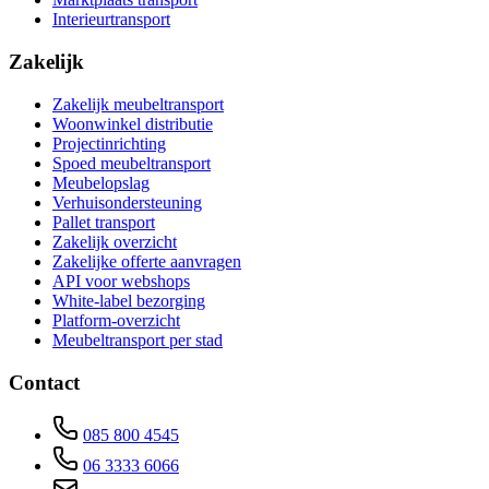
Interieurtransport
Zakelijk
Zakelijk meubeltransport
Woonwinkel distributie
Projectinrichting
Spoed meubeltransport
Meubelopslag
Verhuisondersteuning
Pallet transport
Zakelijk overzicht
Zakelijke offerte aanvragen
API voor webshops
White-label bezorging
Platform-overzicht
Meubeltransport per stad
Contact
085 800 4545
06 3333 6066