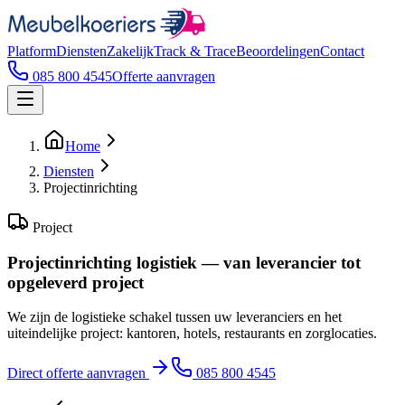
Platform
Diensten
Zakelijk
Track & Trace
Beoordelingen
Contact
085 800 4545
Offerte aanvragen
Home
Diensten
Projectinrichting
Project
Projectinrichting logistiek — van leverancier tot
opgeleverd project
We zijn de logistieke schakel tussen uw leveranciers en het
uiteindelijke project: kantoren, hotels, restaurants en zorglocaties.
Direct offerte aanvragen
085 800 4545