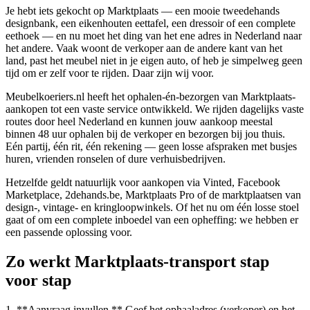
Je hebt iets gekocht op Marktplaats — een mooie tweedehands
designbank, een eikenhouten eettafel, een dressoir of een complete
eethoek — en nu moet het ding van het ene adres in Nederland naar
het andere. Vaak woont de verkoper aan de andere kant van het
land, past het meubel niet in je eigen auto, of heb je simpelweg geen
tijd om er zelf voor te rijden. Daar zijn wij voor.
Meubelkoeriers.nl heeft het ophalen-én-bezorgen van Marktplaats-
aankopen tot een vaste service ontwikkeld. We rijden dagelijks vaste
routes door heel Nederland en kunnen jouw aankoop meestal
binnen 48 uur ophalen bij de verkoper en bezorgen bij jou thuis.
Eén partij, één rit, één rekening — geen losse afspraken met busjes
huren, vrienden ronselen of dure verhuisbedrijven.
Hetzelfde geldt natuurlijk voor aankopen via Vinted, Facebook
Marketplace, 2dehands.be, Marktplaats Pro of de marktplaatsen van
design-, vintage- en kringloopwinkels. Of het nu om één losse stoel
gaat of om een complete inboedel van een opheffing: we hebben er
een passende oplossing voor.
Zo werkt Marktplaats-transport stap
voor stap
1. **Aanvraag invullen.** Geef het ophaaladres (verkoper) en het