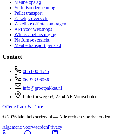
Meubelopslag
Verhuisondersteuning
Pallet transport
Zakelijk overzicht
Zakelijke offerte aanvragen
API voor webshops
White-label bezorging
Platform-overzicht
Meubeltransport per stad
Contact
085 800 4545
06 3333 6066
info@grootpakket.nl
Industrieweg 63, 2254 AE Voorschoten
Offerte
Track & Trace
©
2026
Meubelkoeriers.nl — Alle rechten voorbehouden.
Algemene voorwaarden
Privacy