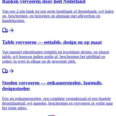
Banken vervoeren door heel Nederland
Van een 2-zits bank tot een grote hoekbank of designbank: wij halen
op, beschermen, en bezorgen op afspraak met afleverfoto en
handtekening.
Tafels vervoeren — eettafels, design en op maat
Van massief eikenhouten eettafels tot kwetsbare design- en glazen
tafels: wij bouwen indien nodig af, beschermen het tafelblad en
zetten 'm weer in elkaar op de gewenste plek.
Stoelen vervoeren — eetkamerstoelen, fauteuils,
designstoelen
Een set eetkamerstoelen, een complete vergaderzaal of een fragiele
designfauteuil: wij stapelen, beschermen en vervoeren ze veilig naar
het juiste adres.