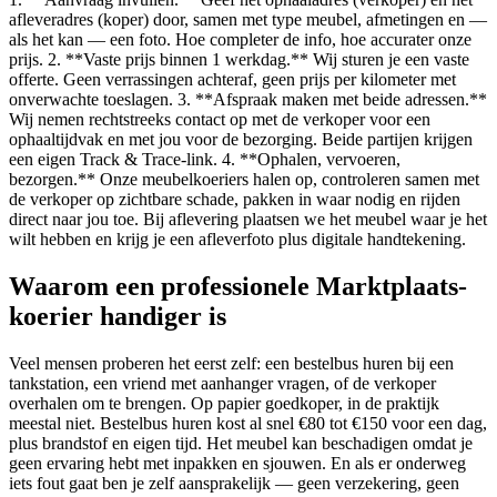
afleveradres (koper) door, samen met type meubel, afmetingen en —
als het kan — een foto. Hoe completer de info, hoe accurater onze
prijs. 2. **Vaste prijs binnen 1 werkdag.** Wij sturen je een vaste
offerte. Geen verrassingen achteraf, geen prijs per kilometer met
onverwachte toeslagen. 3. **Afspraak maken met beide adressen.**
Wij nemen rechtstreeks contact op met de verkoper voor een
ophaaltijdvak en met jou voor de bezorging. Beide partijen krijgen
een eigen Track & Trace-link. 4. **Ophalen, vervoeren,
bezorgen.** Onze meubelkoeriers halen op, controleren samen met
de verkoper op zichtbare schade, pakken in waar nodig en rijden
direct naar jou toe. Bij aflevering plaatsen we het meubel waar je het
wilt hebben en krijg je een afleverfoto plus digitale handtekening.
Waarom een professionele Marktplaats-
koerier handiger is
Veel mensen proberen het eerst zelf: een bestelbus huren bij een
tankstation, een vriend met aanhanger vragen, of de verkoper
overhalen om te brengen. Op papier goedkoper, in de praktijk
meestal niet. Bestelbus huren kost al snel €80 tot €150 voor een dag,
plus brandstof en eigen tijd. Het meubel kan beschadigen omdat je
geen ervaring hebt met inpakken en sjouwen. En als er onderweg
iets fout gaat ben je zelf aansprakelijk — geen verzekering, geen