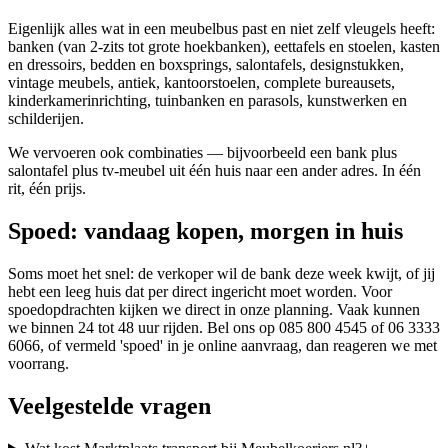
Eigenlijk alles wat in een meubelbus past en niet zelf vleugels heeft:
banken (van 2-zits tot grote hoekbanken), eettafels en stoelen, kasten
en dressoirs, bedden en boxsprings, salontafels, designstukken,
vintage meubels, antiek, kantoorstoelen, complete bureausets,
kinderkamerinrichting, tuinbanken en parasols, kunstwerken en
schilderijen.
We vervoeren ook combinaties — bijvoorbeeld een bank plus
salontafel plus tv-meubel uit één huis naar een ander adres. In één
rit, één prijs.
Spoed: vandaag kopen, morgen in huis
Soms moet het snel: de verkoper wil de bank deze week kwijt, of jij
hebt een leeg huis dat per direct ingericht moet worden. Voor
spoedopdrachten kijken we direct in onze planning. Vaak kunnen
we binnen 24 tot 48 uur rijden. Bel ons op 085 800 4545 of 06 3333
6066, of vermeld 'spoed' in je online aanvraag, dan reageren we met
voorrang.
Veelgestelde vragen