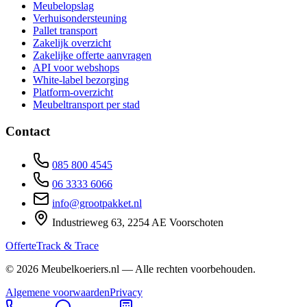
Meubelopslag
Verhuisondersteuning
Pallet transport
Zakelijk overzicht
Zakelijke offerte aanvragen
API voor webshops
White-label bezorging
Platform-overzicht
Meubeltransport per stad
Contact
085 800 4545
06 3333 6066
info@grootpakket.nl
Industrieweg 63, 2254 AE Voorschoten
Offerte
Track & Trace
©
2026
Meubelkoeriers.nl — Alle rechten voorbehouden.
Algemene voorwaarden
Privacy