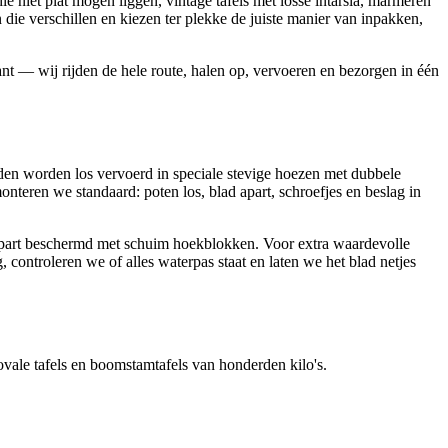
e niet plat mogen liggen, vintage tafels met losse intarsia, marmeren
die verschillen en kiezen ter plekke de juiste manier van inpakken,
nt — wij rijden de hele route, halen op, vervoeren en bezorgen in één
den worden los vervoerd in speciale stevige hoezen met dubbele
teren we standaard: poten los, blad apart, schroefjes en beslag in
ot apart beschermd met schuim hoekblokken. Voor extra waardevolle
 controleren we of alles waterpas staat en laten we het blad netjes
 ovale tafels en boomstamtafels van honderden kilo's.