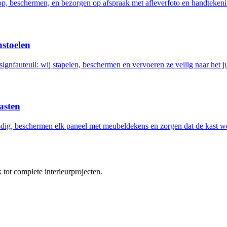
 op, beschermen, en bezorgen op afspraak met afleverfoto en handtekeni
nstoelen
ignfauteuil: wij stapelen, beschermen en vervoeren ze veilig naar het ju
asten
ig, beschermen elk paneel met meubeldekens en zorgen dat de kast w
tot complete interieurprojecten.