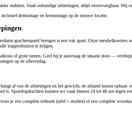
 stukken. Vaak onhandige afmetingen, altijd onvervangbaar. Wij verv
 inclusief demontage en hermontage op de nieuwe locatie.
epingen
sterdams grachtenpand brengen is een vak apart. Onze meubelkoeriers
le trappenhuizen te krijgen.
lkons of grote ramen. Geef bij je aanvraag de situatie door — verdiepin
assingen op de afleverdag.
ort hangt af van de afmetingen en het gewicht, de afstand tussen ophaal-
poed is. Spoedopdrachten kunnen we vaak binnen 24 tot 48 uur tegen ee
voer je een complete eethoek (tafel + stoelen) of een complete woonka