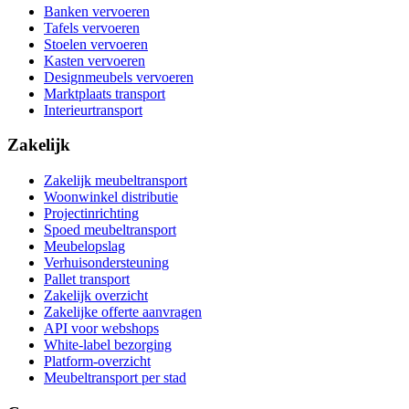
Banken vervoeren
Tafels vervoeren
Stoelen vervoeren
Kasten vervoeren
Designmeubels vervoeren
Marktplaats transport
Interieurtransport
Zakelijk
Zakelijk meubeltransport
Woonwinkel distributie
Projectinrichting
Spoed meubeltransport
Meubelopslag
Verhuisondersteuning
Pallet transport
Zakelijk overzicht
Zakelijke offerte aanvragen
API voor webshops
White-label bezorging
Platform-overzicht
Meubeltransport per stad