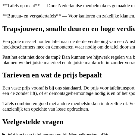
**Tafels op maat** — Door Nederlandse meubelmakers gemaakte unieke
**Bureau- en vergadertafels** — Voor kantoren en zakelijke klanten,
Trapsjouwen, smalle deuren en hoge verdi
Een grote massief houten tafel naar de derde verdieping van een Am
hoekbeschermers mee en demonteren waar nodig om de tafel door smal
Past het echt niet door de trap? Dan kunnen we hijswerk regelen via ba
plannen we het juiste materieel en de juiste mankracht in zonder verr
Tarieven en wat de prijs bepaalt
Een vaste prijs vooraf is bij ons standaard. De prijs voor tafeltransp
een 4e zonder lift), of er demontage/hermontage nodig is en of het s
Tafels combineren goed met andere meubelstukken in dezelfde rit. Ver
aanzienlijk ten opzichte van losse opdrachten.
Veelgestelde vragen
Wat kost een tafel vervoeren bij Meubelkoeriers.nl?
+