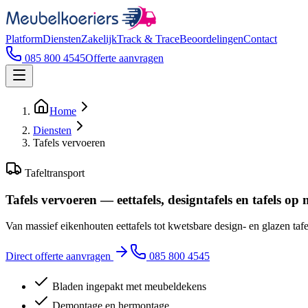
Platform
Diensten
Zakelijk
Track & Trace
Beoordelingen
Contact
085 800 4545
Offerte aanvragen
Home
Diensten
Tafels vervoeren
Tafeltransport
Tafels vervoeren — eettafels, designtafels en tafels op
Van massief eikenhouten eettafels tot kwetsbare design- en glazen taf
Direct offerte aanvragen
085 800 4545
Bladen ingepakt met meubeldekens
Demontage en hermontage