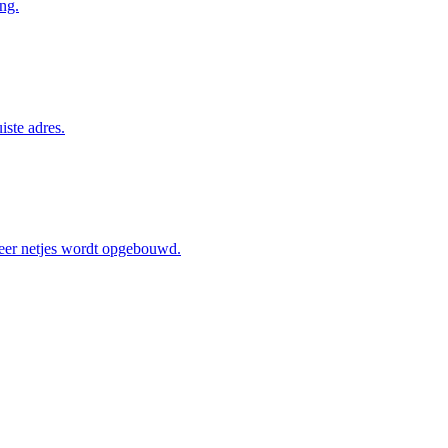
ng.
iste adres.
eer netjes wordt opgebouwd.