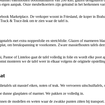
 Massief eikenhouten boomstamtafels van 200 kilo, glazen designtafels di
 eigen aanpak. Onze meubelkoeriers zijn getraind in het herkennen van 
acebook Marketplace. De verkoper woont in Friesland, de koper in Braba
 Track & Trace-link om te zien waar de tafel is.
tafels met extra noppenfolie en stretchfolie. Glazen of marmeren bla
lat, om breukspanning te voorkomen. Zware massief­houten tafels demon
i, Pastoe of Linteloo gaat de tafel volledig in folie en wordt elke po
st monteren we de tafel weer in elkaar volgens de originele opstelling,
aat
etafels uit massief eiken, noten of teak. We vervoeren uitschuif­tafels,
r dunne glasplaten of marmer. We pakken ze volledig in.
en de modellen en weten waar de zwakke punten zitten bij transport.