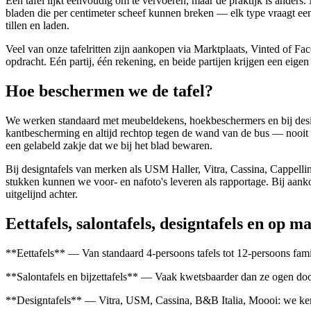
Een tafel lijkt eenvoudig om te vervoeren, maar de praktijk is anders.
bladen die per centimeter scheef kunnen breken — elk type vraagt een
tillen en laden.
Veel van onze tafelritten zijn aankopen via Marktplaats, Vinted of F
opdracht. Eén partij, één rekening, en beide partijen krijgen een eigen
Hoe beschermen we de tafel?
We werken standaard met meubeldekens, hoekbeschermers en bij design
kantbescherming en altijd rechtop tegen de wand van de bus — nooit p
een gelabeld zakje dat we bij het blad bewaren.
Bij designtafels van merken als USM Haller, Vitra, Cassina, Cappellin
stukken kunnen we voor- en nafoto's leveren als rapportage. Bij aankom
uitgelijnd achter.
Eettafels, salontafels, designtafels en op m
**Eettafels** — Van standaard 4-persoons tafels tot 12-persoons famili
**Salontafels en bijzettafels** — Vaak kwetsbaarder dan ze ogen doo
**Designtafels** — Vitra, USM, Cassina, B&B Italia, Moooi: we kenn