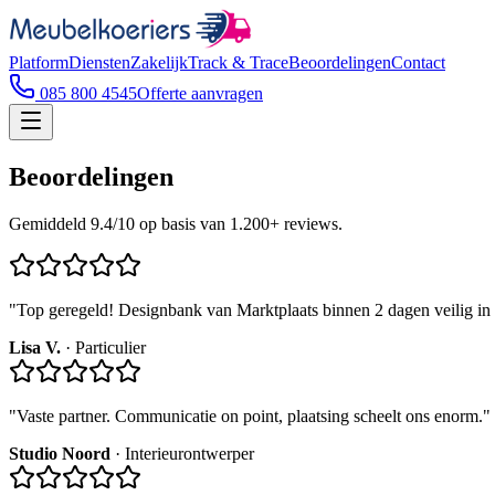
Platform
Diensten
Zakelijk
Track & Trace
Beoordelingen
Contact
085 800 4545
Offerte aanvragen
Beoordelingen
Gemiddeld 9.4/10 op basis van 1.200+ reviews.
"
Top geregeld! Designbank van Marktplaats binnen 2 dagen veilig i
Lisa V.
·
Particulier
"
Vaste partner. Communicatie on point, plaatsing scheelt ons enorm.
"
Studio Noord
·
Interieurontwerper