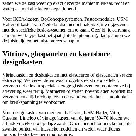
zetten we de kast weer op exact dezelfde manier in elkaar, recht en
waterpas, met alle laden soepel lopend.
Voor IKEA-kasten, BoConcept-systemen, Pastoe-modules, USM
Haller of kasten van Nederlandse meubelmakers zijn we gewend
met de specifieke beslagsystemen om te gaan. Geef bij je aanvraag
aan om welk type kast het gaat (foto helpt enorm), dan plannen we
de juiste tijd en het juiste gereedschap in.
Vitrines, glaspanelen en kwetsbare
designkasten
Vitrinekasten en designkasten met glasdeuren of glaspanelen vragen
extra zorg. We verwijderen waar mogelijk eerst de glasdelen,
vervoeren die los in speciale stevige glashoezen en monteren ze bij
aflevering weer terug. Marmeren of stenen bovenbladen worden los
vervoerd en altijd rechtop tegen de wand van de bus — nooit plat,
om breukspanning te voorkomen.
Voor designkasten van merken als Pastoe, USM Haller, Vitra,
Cassina, Linteloo of vintage kasten van de jaren '50-'70 bieden we
all-risk verzekering op dagwaarde. Onze meubelkoeriers kennen de
zwakke punten van klassieke modellen en weten waar tijdens
transport extra bescherming nodig is.