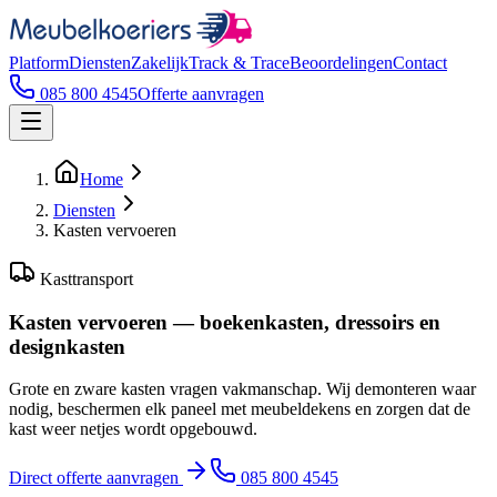
Platform
Diensten
Zakelijk
Track & Trace
Beoordelingen
Contact
085 800 4545
Offerte aanvragen
Home
Diensten
Kasten vervoeren
Kasttransport
Kasten vervoeren — boekenkasten, dressoirs en
designkasten
Grote en zware kasten vragen vakmanschap. Wij demonteren waar
nodig, beschermen elk paneel met meubeldekens en zorgen dat de
kast weer netjes wordt opgebouwd.
Direct offerte aanvragen
085 800 4545