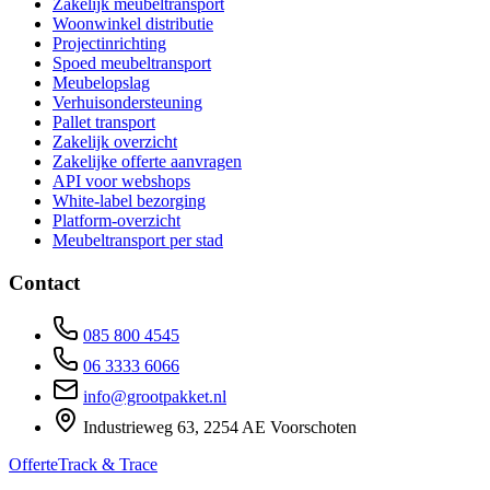
Zakelijk meubeltransport
Woonwinkel distributie
Projectinrichting
Spoed meubeltransport
Meubelopslag
Verhuisondersteuning
Pallet transport
Zakelijk overzicht
Zakelijke offerte aanvragen
API voor webshops
White-label bezorging
Platform-overzicht
Meubeltransport per stad
Contact
085 800 4545
06 3333 6066
info@grootpakket.nl
Industrieweg 63, 2254 AE Voorschoten
Offerte
Track & Trace