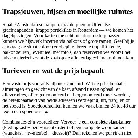
Trapsjouwen, hijsen en moeilijke ruimtes
Smalle Amsterdamse trappen, draaitrappen in Utrechtse
grachtenpanden, krappe portiekflats in Rotterdam — we komen het
dagelijks tegen. Voor kasten die echt niet door de trap passen
kunnen we hijswerk inzetten via balkons of grote ramen. Geef bij je
aanvraag de situatie door (verdieping, breedte trap, lift ja/nee,
balkondeuren), eventueel met foto's, dan reserveren we vooraf het
juiste materieel zodat de kast op de afleverdag écht naar binnen kan.
Tarieven en wat de prijs bepaalt
Een vaste prijs vooraf is bij ons standaard. Wat de prijs bepaalt:
afmetingen en gewicht van de kast, afstand tussen ophaal- en
afleveradres, of er gedemonteerd en hergemonteerd moet worden,
de bereikbaarheid van beide adressen (verdieping, lift, trap), en of
het spoed is. Spoedopdrachten kunnen we vaak binnen 24 tot 48 uur
tegen een spoedtoeslag.
Combinaties zijn voordeliger. Vervoer je een complete slaapkamer
(kledingkast + bed + nachtkasten) of een complete woonkamer
(wandkast + tv-meubel + dressoir)? Dan rekenen we per rit en niet