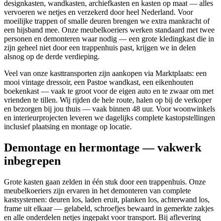
designkasten, wandkasten, archiefkasten en kasten op maat — alles
vervoeren we netjes en verzekerd door heel Nederland. Voor
moeilijke trappen of smalle deuren brengen we extra mankracht of
een hijsband mee. Onze meubelkoeriers werken standaard met twee
personen en demonteren waar nodig — een grote kledingkast die in
zijn geheel niet door een trappenhuis past, krijgen we in delen
alsnog op de derde verdieping.
Veel van onze kasttransporten zijn aankopen via Marktplaats: een
mooi vintage dressoir, een Pastoe wandkast, een eikenhouten
boekenkast — vaak te groot voor de eigen auto en te zwaar om met
vrienden te tillen. Wij rijden de hele route, halen op bij de verkoper
en bezorgen bij jou thuis — vaak binnen 48 uur. Voor woonwinkels
en interieurprojecten leveren we dagelijks complete kastopstellingen
inclusief plaatsing en montage op locatie.
Demontage en hermontage — vakwerk
inbegrepen
Grote kasten gaan zelden in één stuk door een trappenhuis. Onze
meubelkoeriers zijn ervaren in het demonteren van complete
kastsystemen: deuren los, laden eruit, planken los, achterwand los,
frame uit elkaar — gelabeld, schroefjes bewaard in gemerkte zakjes
en alle onderdelen netjes ingepakt voor transport. Bij aflevering