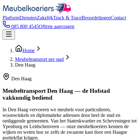
Platform
Diensten
Zakelijk
Track & Trace
Beoordelingen
Contact
085 800 4545
Offerte aanvragen
Home
Meubeltransport per stad
Den Haag
Den Haag
Meubeltransport Den Haag — de Hofstad
vakkundig bediend
In Den Haag vervoeren we meubels voor particulieren,
woonwinkels en diplomatieke adressen door heel de stad en
omliggende gemeenten. Van het Statenkwartier en Scheveningen tot
Ypenburg en Leidschenveen — onze meubelkoeriers kennen de
wijken en weten hoe ze zelfs de zwaarste kast door een Haagse
portiekflat krijgen.