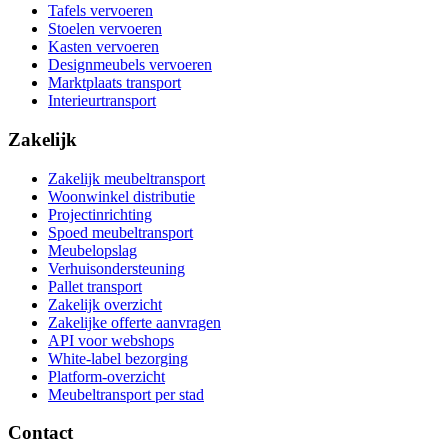
Tafels vervoeren
Stoelen vervoeren
Kasten vervoeren
Designmeubels vervoeren
Marktplaats transport
Interieurtransport
Zakelijk
Zakelijk meubeltransport
Woonwinkel distributie
Projectinrichting
Spoed meubeltransport
Meubelopslag
Verhuisondersteuning
Pallet transport
Zakelijk overzicht
Zakelijke offerte aanvragen
API voor webshops
White-label bezorging
Platform-overzicht
Meubeltransport per stad
Contact