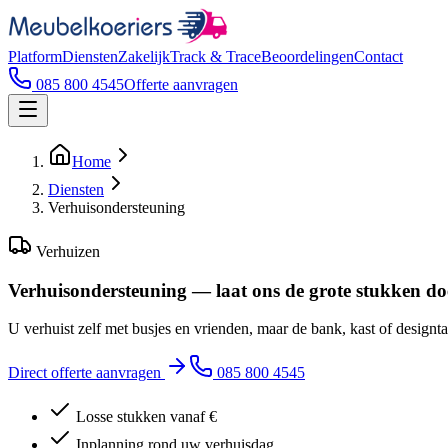
Platform
Diensten
Zakelijk
Track & Trace
Beoordelingen
Contact
085 800 4545
Offerte aanvragen
Home
Diensten
Verhuisondersteuning
Verhuizen
Verhuisondersteuning — laat ons de grote stukken d
U verhuist zelf met busjes en vrienden, maar de bank, kast of designta
Direct offerte aanvragen
085 800 4545
Losse stukken vanaf €
Inplanning rond uw verhuisdag