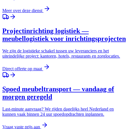
Meer over deze dienst
Projectinrichting logistiek —
meubellogistiek voor inrichtingsprojecten
We zijn de logistieke schakel tussen uw leveranciers en het
uiteindelijke project: kantoren, hotels, restaurants en zorglocaties.
Direct offerte op maat
Spoed meubeltransport — vandaag of
morgen geregeld
Last-minute aanvraag? We rijden dagelijks heel Nederland en
kunnen vaak binnen 24 uur spoedopdrachten inplannen.
Vraag vaste prijs aan