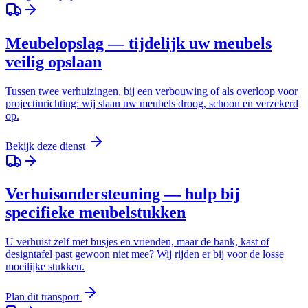
Meubelopslag — tijdelijk uw meubels
veilig opslaan
Tussen twee verhuizingen, bij een verbouwing of als overloop voor
projectinrichting: wij slaan uw meubels droog, schoon en verzekerd
op.
Bekijk deze dienst
Verhuisondersteuning — hulp bij
specifieke meubelstukken
U verhuist zelf met busjes en vrienden, maar de bank, kast of
designtafel past gewoon niet mee? Wij rijden er bij voor de losse
moeilijke stukken.
Plan dit transport