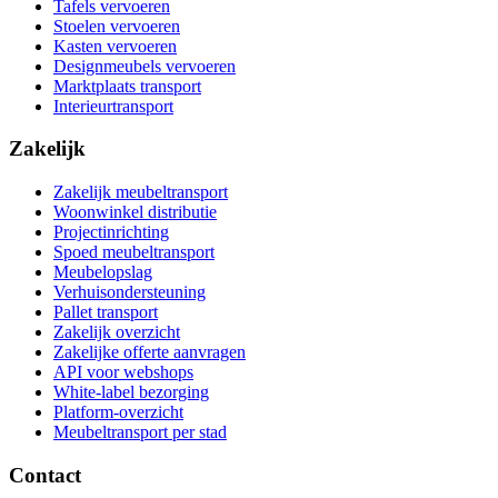
Tafels vervoeren
Stoelen vervoeren
Kasten vervoeren
Designmeubels vervoeren
Marktplaats transport
Interieurtransport
Zakelijk
Zakelijk meubeltransport
Woonwinkel distributie
Projectinrichting
Spoed meubeltransport
Meubelopslag
Verhuisondersteuning
Pallet transport
Zakelijk overzicht
Zakelijke offerte aanvragen
API voor webshops
White-label bezorging
Platform-overzicht
Meubeltransport per stad
Contact