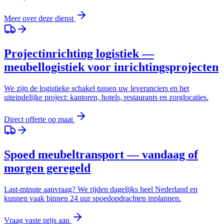
Meer over deze dienst
Projectinrichting logistiek —
meubellogistiek voor inrichtingsprojecten
We zijn de logistieke schakel tussen uw leveranciers en het
uiteindelijke project: kantoren, hotels, restaurants en zorglocaties.
Direct offerte op maat
Spoed meubeltransport — vandaag of
morgen geregeld
Last-minute aanvraag? We rijden dagelijks heel Nederland en
kunnen vaak binnen 24 uur spoedopdrachten inplannen.
Vraag vaste prijs aan