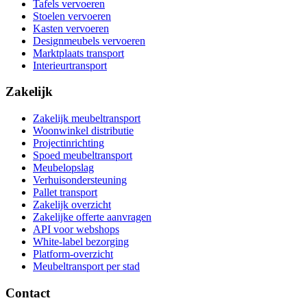
Tafels vervoeren
Stoelen vervoeren
Kasten vervoeren
Designmeubels vervoeren
Marktplaats transport
Interieurtransport
Zakelijk
Zakelijk meubeltransport
Woonwinkel distributie
Projectinrichting
Spoed meubeltransport
Meubelopslag
Verhuisondersteuning
Pallet transport
Zakelijk overzicht
Zakelijke offerte aanvragen
API voor webshops
White-label bezorging
Platform-overzicht
Meubeltransport per stad
Contact