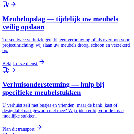
Meubelopslag — tijdelijk uw meubels
veilig opslaan
Tussen twee verhuizingen, bij een verbouwing of als overloop voor
projectinrichting: wij slaan uw meubels droog, schoon en verzekerd
op.
Bekijk deze dienst
Verhuisondersteuning — hulp bij
specifieke meubelstukken
U verhuist zelf met busjes en vrienden, maar de bank, kast of
designtafel past gewoon niet mee? Wij rijden er bij voor de losse
moeilijke stukken.
Plan dit transport