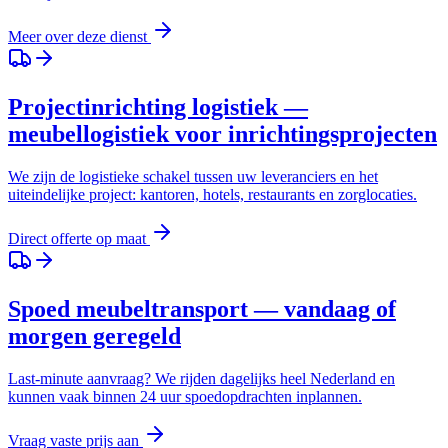
Meer over deze dienst
Projectinrichting logistiek —
meubellogistiek voor inrichtingsprojecten
We zijn de logistieke schakel tussen uw leveranciers en het
uiteindelijke project: kantoren, hotels, restaurants en zorglocaties.
Direct offerte op maat
Spoed meubeltransport — vandaag of
morgen geregeld
Last-minute aanvraag? We rijden dagelijks heel Nederland en
kunnen vaak binnen 24 uur spoedopdrachten inplannen.
Vraag vaste prijs aan