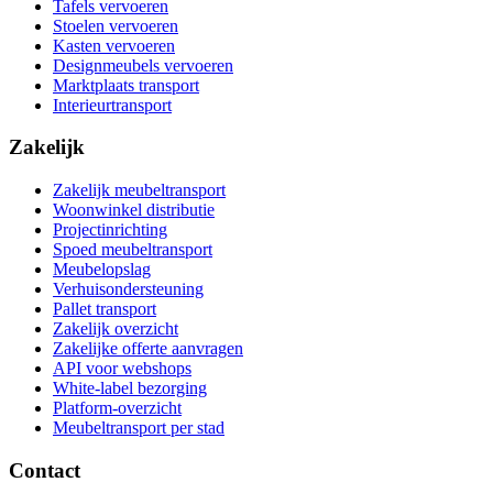
Tafels vervoeren
Stoelen vervoeren
Kasten vervoeren
Designmeubels vervoeren
Marktplaats transport
Interieurtransport
Zakelijk
Zakelijk meubeltransport
Woonwinkel distributie
Projectinrichting
Spoed meubeltransport
Meubelopslag
Verhuisondersteuning
Pallet transport
Zakelijk overzicht
Zakelijke offerte aanvragen
API voor webshops
White-label bezorging
Platform-overzicht
Meubeltransport per stad
Contact