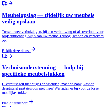
Meubelopslag — tijdelijk uw meubels
veilig opslaan
Tussen twee verhuizingen, bij een verbouwing of als overloop voor
projectinrichting: wij slaan uw meubels droog, schoon en verzekerd
op.
Bekijk deze dienst
Verhuisondersteuning — hulp bij
specifieke meubelstukken
U verhuist zelf met busjes en vrienden, maar de bank, kast of
designtafel past gewoon niet mee? Wij rijden er bij voor de losse
moeilijke stukken.
Plan dit transport