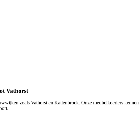
ot Vathorst
wijken zoals Vathorst en Kattenbroek. Onze meubelkoeriers kennen zo
oort.