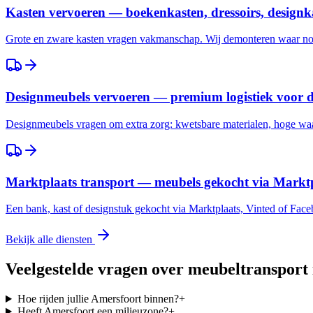
Kasten vervoeren — boekenkasten, dressoirs, designk
Grote en zware kasten vragen vakmanschap. Wij demonteren waar nod
Designmeubels vervoeren — premium logistiek voor 
Designmeubels vragen om extra zorg: kwetsbare materialen, hoge waar
Marktplaats transport — meubels gekocht via Marktp
Een bank, kast of designstuk gekocht via Marktplaats, Vinted of Fac
Bekijk alle diensten
Veelgestelde vragen over meubeltransport
Hoe rijden jullie Amersfoort binnen?
+
Heeft Amersfoort een milieuzone?
+