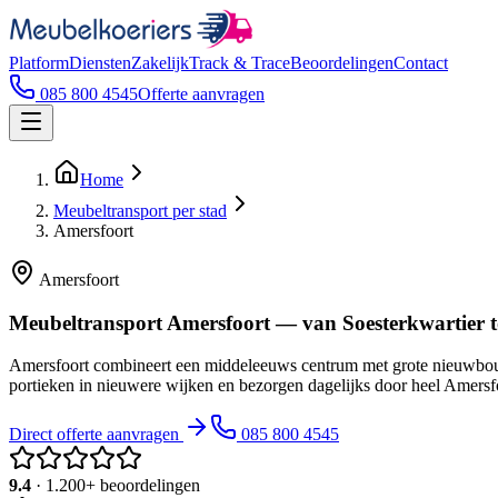
Platform
Diensten
Zakelijk
Track & Trace
Beoordelingen
Contact
085 800 4545
Offerte aanvragen
Home
Meubeltransport per stad
Amersfoort
Amersfoort
Meubeltransport Amersfoort — van Soesterkwartier t
Amersfoort combineert een middeleeuws centrum met grote nieuwbouw
portieken in nieuwere wijken en bezorgen dagelijks door heel Amersf
Direct offerte aanvragen
085 800 4545
9.4
· 1.200+ beoordelingen