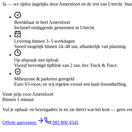
Ja — we rijden dagelijks door
Amersfoort
en de rest van Utrecht
. Sta
Bereikbaar in heel Amersfoort
Inclusief omliggende gemeenten in Utrecht.
Levering binnen 3–5 werkdagen
Spoed mogelijk binnen 24–48 uur, afhankelijk van planning.
Op afspraak met tijdvak
Vooraf bevestigd tijdblok van 2 uur, live Track & Trace.
Milieuzone & parkeren geregeld
Euro VI-vloot, en wij regelen vooraf een laad-/losontheffing.
Vaste prijs voor
Amersfoort
Binnen 1 minuut
Vul je ophaal- en bezorgadres in en zie direct wat het kost — geen ve
Offerte aanvragen
085 800 4545