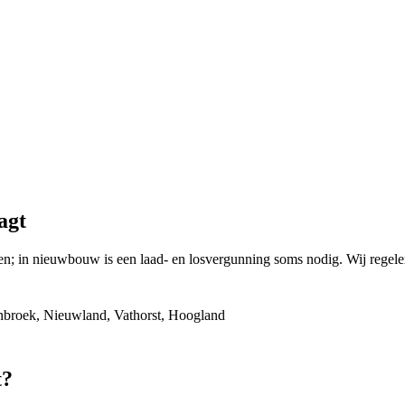
agt
ngen; in nieuwbouw is een laad- en losvergunning soms nodig. Wij re
enbroek, Nieuwland, Vathorst, Hoogland
t
?