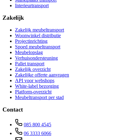
Interieurtransport
Zakelijk
Zakelijk meubeltransport
Woonwinkel distributie
Projectinrichting
Spoed meubeltransport
Meubelopslag
Verhuisondersteuning
Pallet transport
Zakelijk overzicht
Zakelijke offerte aanvragen
API voor webshops
White-label bezorging
Platform-overzicht
Meubeltransport per stad
Contact
085 800 4545
06 3333 6066