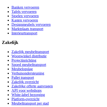
Banken vervoeren
Tafels vervoeren
Stoelen vervoeren
Kasten vervoeren
Designmeubels vervoeren
Marktplaats transport
Interieurtransport
Zakelijk
Zakelijk meubeltransport
Woonwinkel distributie
Projectinrichting
Spoed meubeltransport
Meubelopslag
Verhuisondersteuning
Pallet transport
Zakelijk overzicht
Zakelijke offerte aanvragen
API voor webshops
White-label bezorging
Platform-overzicht
Meubeltransport per stad