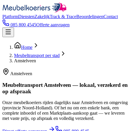
Platform
Diensten
Zakelijk
Track & Trace
Beoordelingen
Contact
085 800 4545
Offerte aanvragen
Home
Meubeltransport per stad
Amstelveen
Amstelveen
Meubeltransport Amstelveen — lokaal, verzekerd en
op afspraak
Onze meubelkoeriers rijden dagelijks naar Amstelveen en omgeving
(provincie Noord-Holland). Of het nu om een enkele bank, een
complete inboedel of een Marktplaats-aankoop gaat — we leveren
met vaste prijs, op afspraak en volledig verzekerd.