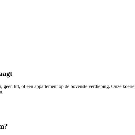
aagt
n, geen lift, of een appartement op de bovenste verdieping. Onze koe
n.
am
?