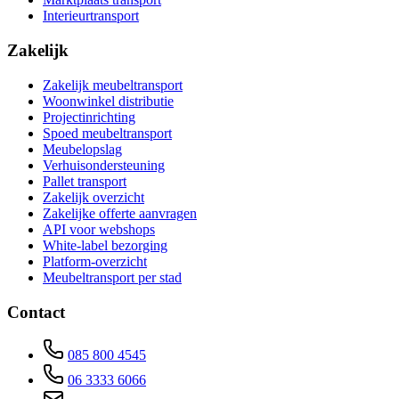
Interieurtransport
Zakelijk
Zakelijk meubeltransport
Woonwinkel distributie
Projectinrichting
Spoed meubeltransport
Meubelopslag
Verhuisondersteuning
Pallet transport
Zakelijk overzicht
Zakelijke offerte aanvragen
API voor webshops
White-label bezorging
Platform-overzicht
Meubeltransport per stad
Contact
085 800 4545
06 3333 6066