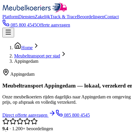
Platform
Diensten
Zakelijk
Track & Trace
Beoordelingen
Contact
085 800 4545
Offerte aanvragen
Home
Meubeltransport per stad
Appingedam
Appingedam
Meubeltransport Appingedam — lokaal, verzekerd en
Onze meubelkoeriers rijden dagelijks naar Appingedam en omgeving 
prijs, op afspraak en volledig verzekerd.
Direct offerte aanvragen
085 800 4545
9.4
· 1.200+ beoordelingen