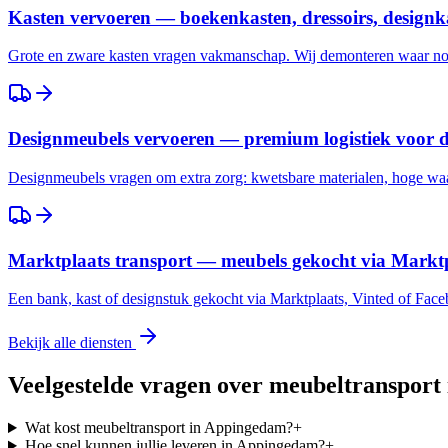
Kasten vervoeren — boekenkasten, dressoirs, designk
Grote en zware kasten vragen vakmanschap. Wij demonteren waar nod
Designmeubels vervoeren — premium logistiek voor 
Designmeubels vragen om extra zorg: kwetsbare materialen, hoge waar
Marktplaats transport — meubels gekocht via Marktp
Een bank, kast of designstuk gekocht via Marktplaats, Vinted of Fac
Bekijk alle diensten
Veelgestelde vragen over meubeltransport
Wat kost meubeltransport in Appingedam?
+
Hoe snel kunnen jullie leveren in Appingedam?
+