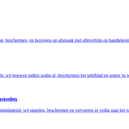
 op, beschermen, en bezorgen op afspraak met afleverfoto en handtekeni
els: wij bouwen indien nodig af, beschermen het tafelblad en zetten 'm 
nstoelen
ignfauteuil: wij stapelen, beschermen en vervoeren ze veilig naar het ju