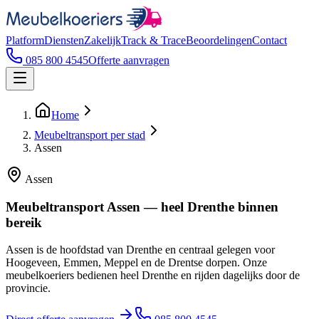
Platform
Diensten
Zakelijk
Track & Trace
Beoordelingen
Contact
085 800 4545
Offerte aanvragen
Home
Meubeltransport per stad
Assen
Assen
Meubeltransport Assen — heel Drenthe binnen
bereik
Assen is de hoofdstad van Drenthe en centraal gelegen voor
Hoogeveen, Emmen, Meppel en de Drentse dorpen. Onze
meubelkoeriers bedienen heel Drenthe en rijden dagelijks door de
provincie.