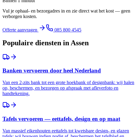
Binnen 1 minuut
Vul je ophaal- en bezorgadres in en zie direct wat het kost — geen
verborgen kosten.
Offerte aanvragen
085 800 4545
Populaire diensten in
Assen
Banken vervoeren door heel Nederland
Van een 2-zits bank tot een grote hoekbank of designbank: wij halen
op, beschermen, en bezorgen op afspraak met afleverfoto en
handtekening.
Tafels vervoeren — eettafels, design en op maat
Van massief eikenhouten eettafels tot kwetsbare design- en glazen
tafels: wij bouwen indien nodig af, beschermen het tafelblad en