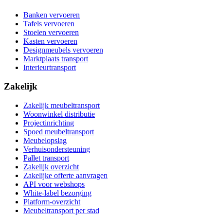
Banken vervoeren
Tafels vervoeren
Stoelen vervoeren
Kasten vervoeren
Designmeubels vervoeren
Marktplaats transport
Interieurtransport
Zakelijk
Zakelijk meubeltransport
Woonwinkel distributie
Projectinrichting
Spoed meubeltransport
Meubelopslag
Verhuisondersteuning
Pallet transport
Zakelijk overzicht
Zakelijke offerte aanvragen
API voor webshops
White-label bezorging
Platform-overzicht
Meubeltransport per stad