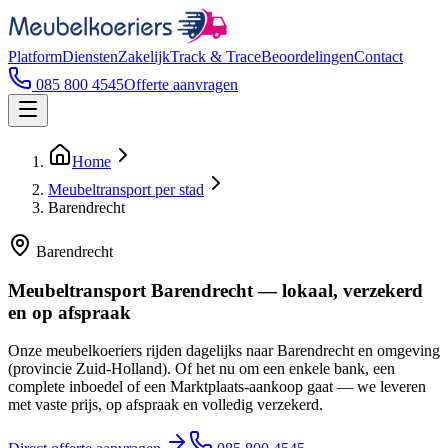
Platform
Diensten
Zakelijk
Track & Trace
Beoordelingen
Contact
085 800 4545
Offerte aanvragen
Home
Meubeltransport per stad
Barendrecht
Barendrecht
Meubeltransport Barendrecht — lokaal, verzekerd
en op afspraak
Onze meubelkoeriers rijden dagelijks naar Barendrecht en omgeving
(provincie Zuid-Holland). Of het nu om een enkele bank, een
complete inboedel of een Marktplaats-aankoop gaat — we leveren
met vaste prijs, op afspraak en volledig verzekerd.