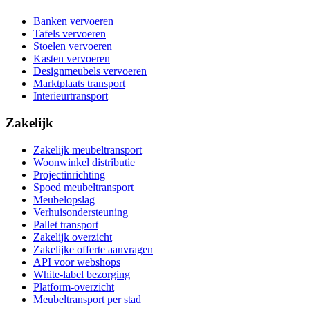
Banken vervoeren
Tafels vervoeren
Stoelen vervoeren
Kasten vervoeren
Designmeubels vervoeren
Marktplaats transport
Interieurtransport
Zakelijk
Zakelijk meubeltransport
Woonwinkel distributie
Projectinrichting
Spoed meubeltransport
Meubelopslag
Verhuisondersteuning
Pallet transport
Zakelijk overzicht
Zakelijke offerte aanvragen
API voor webshops
White-label bezorging
Platform-overzicht
Meubeltransport per stad