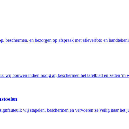
 op, beschermen, en bezorgen op afspraak met afleverfoto en handtekeni
els: wij bouwen indien nodig af, beschermen het tafelblad en zetten 'm 
nstoelen
ignfauteuil: wij stapelen, beschermen en vervoeren ze veilig naar het ju