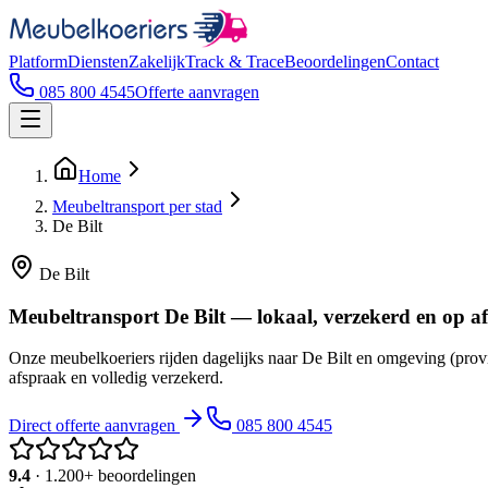
Platform
Diensten
Zakelijk
Track & Trace
Beoordelingen
Contact
085 800 4545
Offerte aanvragen
Home
Meubeltransport per stad
De Bilt
De Bilt
Meubeltransport De Bilt — lokaal, verzekerd en op a
Onze meubelkoeriers rijden dagelijks naar De Bilt en omgeving (prov
afspraak en volledig verzekerd.
Direct offerte aanvragen
085 800 4545
9.4
· 1.200+ beoordelingen