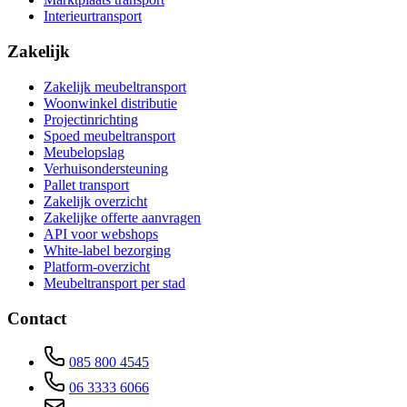
Interieurtransport
Zakelijk
Zakelijk meubeltransport
Woonwinkel distributie
Projectinrichting
Spoed meubeltransport
Meubelopslag
Verhuisondersteuning
Pallet transport
Zakelijk overzicht
Zakelijke offerte aanvragen
API voor webshops
White-label bezorging
Platform-overzicht
Meubeltransport per stad
Contact
085 800 4545
06 3333 6066