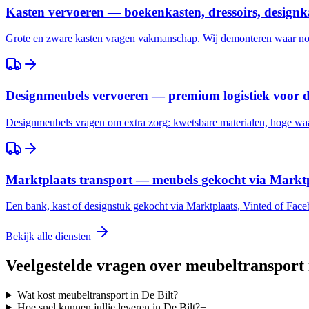
Kasten vervoeren — boekenkasten, dressoirs, designk
Grote en zware kasten vragen vakmanschap. Wij demonteren waar nod
Designmeubels vervoeren — premium logistiek voor 
Designmeubels vragen om extra zorg: kwetsbare materialen, hoge waar
Marktplaats transport — meubels gekocht via Marktp
Een bank, kast of designstuk gekocht via Marktplaats, Vinted of Fac
Bekijk alle diensten
Veelgestelde vragen over meubeltransport
Wat kost meubeltransport in De Bilt?
+
Hoe snel kunnen jullie leveren in De Bilt?
+