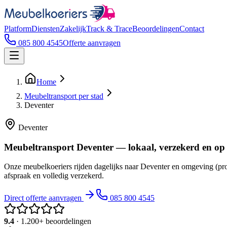
Platform
Diensten
Zakelijk
Track & Trace
Beoordelingen
Contact
085 800 4545
Offerte aanvragen
Home
Meubeltransport per stad
Deventer
Deventer
Meubeltransport Deventer — lokaal, verzekerd en op
Onze meubelkoeriers rijden dagelijks naar Deventer en omgeving (pro
afspraak en volledig verzekerd.
Direct offerte aanvragen
085 800 4545
9.4
· 1.200+ beoordelingen