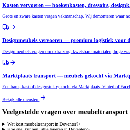
Kasten vervoeren — boekenkasten, dressoirs, designk
Grote en zware kasten vragen vakmanschap. Wij demonteren waar nod
Designmeubels vervoeren — premium logistiek voor 
Designmeubels vragen om extra zorg: kwetsbare materialen, hoge waar
Marktplaats transport — meubels gekocht via Marktp
Een bank, kast of designstuk gekocht via Marktplaats, Vinted of Fac
Bekijk alle diensten
Veelgestelde vragen over meubeltransport
Wat kost meubeltransport in Deventer?
+
Hoe snel kunnen jullie leveren in Deventer?
+