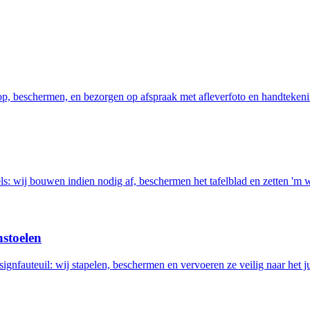
 op, beschermen, en bezorgen op afspraak met afleverfoto en handtekeni
els: wij bouwen indien nodig af, beschermen het tafelblad en zetten 'm 
nstoelen
ignfauteuil: wij stapelen, beschermen en vervoeren ze veilig naar het ju