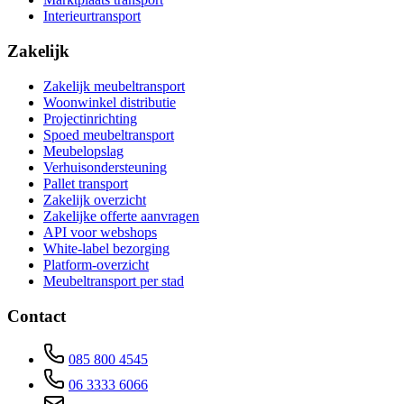
Interieurtransport
Zakelijk
Zakelijk meubeltransport
Woonwinkel distributie
Projectinrichting
Spoed meubeltransport
Meubelopslag
Verhuisondersteuning
Pallet transport
Zakelijk overzicht
Zakelijke offerte aanvragen
API voor webshops
White-label bezorging
Platform-overzicht
Meubeltransport per stad
Contact
085 800 4545
06 3333 6066