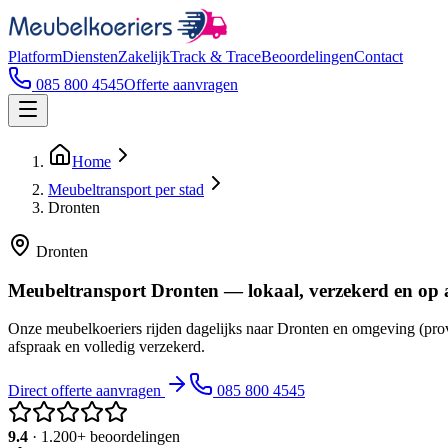
Platform
Diensten
Zakelijk
Track & Trace
Beoordelingen
Contact
085 800 4545
Offerte aanvragen
Home
Meubeltransport per stad
Dronten
Dronten
Meubeltransport Dronten — lokaal, verzekerd en op 
Onze meubelkoeriers rijden dagelijks naar Dronten en omgeving (prov
afspraak en volledig verzekerd.
Direct offerte aanvragen
085 800 4545
9.4
· 1.200+ beoordelingen