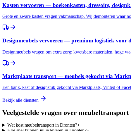
Kasten vervoeren — boekenkasten, dressoirs, designk
Grote en zware kasten vragen vakmanschap. Wij demonteren waar nod
Designmeubels vervoeren — premium logistiek voor 
Designmeubels vragen om extra zorg: kwetsbare materialen, hoge waar
Marktplaats transport — meubels gekocht via Marktp
Een bank, kast of designstuk gekocht via Marktplaats, Vinted of Fac
Bekijk alle diensten
Veelgestelde vragen over meubeltransport
Wat kost meubeltransport in Dronten?
+
Hoe snel kunnen jullie leveren in Dronten?
+