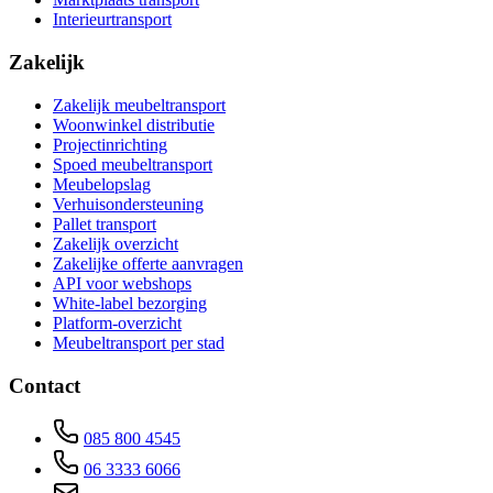
Interieurtransport
Zakelijk
Zakelijk meubeltransport
Woonwinkel distributie
Projectinrichting
Spoed meubeltransport
Meubelopslag
Verhuisondersteuning
Pallet transport
Zakelijk overzicht
Zakelijke offerte aanvragen
API voor webshops
White-label bezorging
Platform-overzicht
Meubeltransport per stad
Contact
085 800 4545
06 3333 6066