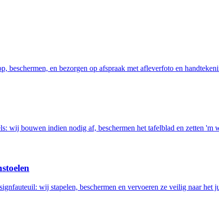
 op, beschermen, en bezorgen op afspraak met afleverfoto en handtekeni
els: wij bouwen indien nodig af, beschermen het tafelblad en zetten 'm 
nstoelen
ignfauteuil: wij stapelen, beschermen en vervoeren ze veilig naar het ju