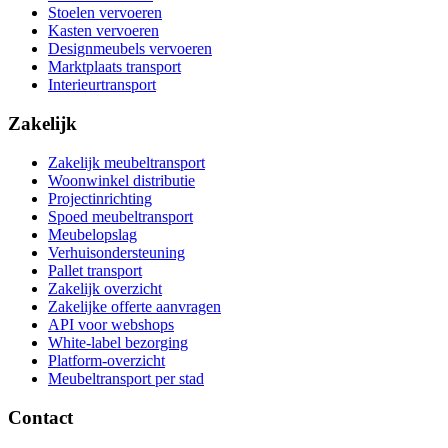
Stoelen vervoeren
Kasten vervoeren
Designmeubels vervoeren
Marktplaats transport
Interieurtransport
Zakelijk
Zakelijk meubeltransport
Woonwinkel distributie
Projectinrichting
Spoed meubeltransport
Meubelopslag
Verhuisondersteuning
Pallet transport
Zakelijk overzicht
Zakelijke offerte aanvragen
API voor webshops
White-label bezorging
Platform-overzicht
Meubeltransport per stad
Contact