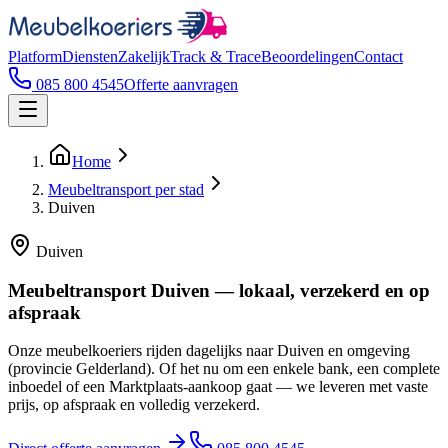
Platform
Diensten
Zakelijk
Track & Trace
Beoordelingen
Contact
085 800 4545
Offerte aanvragen
Home
Meubeltransport per stad
Duiven
Duiven
Meubeltransport Duiven — lokaal, verzekerd en op
afspraak
Onze meubelkoeriers rijden dagelijks naar Duiven en omgeving
(provincie Gelderland). Of het nu om een enkele bank, een complete
inboedel of een Marktplaats-aankoop gaat — we leveren met vaste
prijs, op afspraak en volledig verzekerd.