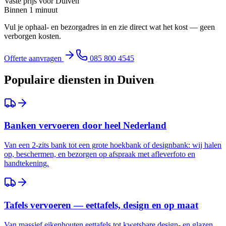
Vaste prijs voor
Duiven
Binnen 1 minuut
Vul je ophaal- en bezorgadres in en zie direct wat het kost — geen
verborgen kosten.
Offerte aanvragen
085 800 4545
Populaire diensten in
Duiven
Banken vervoeren door heel Nederland
Van een 2-zits bank tot een grote hoekbank of designbank: wij halen
op, beschermen, en bezorgen op afspraak met afleverfoto en
handtekening.
Tafels vervoeren — eettafels, design en op maat
Van massief eikenhouten eettafels tot kwetsbare design- en glazen