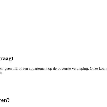
vraagt
pen, geen lift, of een appartement op de bovenste verdieping. Onze ko
n.
ren
?