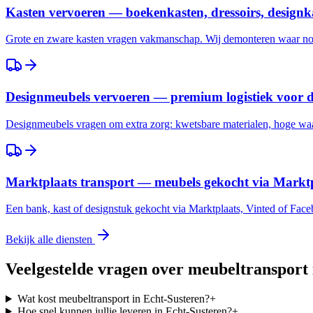
Kasten vervoeren — boekenkasten, dressoirs, designk
Grote en zware kasten vragen vakmanschap. Wij demonteren waar nod
Designmeubels vervoeren — premium logistiek voor 
Designmeubels vragen om extra zorg: kwetsbare materialen, hoge waar
Marktplaats transport — meubels gekocht via Marktp
Een bank, kast of designstuk gekocht via Marktplaats, Vinted of Fac
Bekijk alle diensten
Veelgestelde vragen over meubeltransport
Wat kost meubeltransport in Echt-Susteren?
+
Hoe snel kunnen jullie leveren in Echt-Susteren?
+