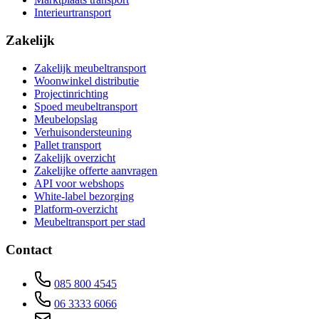
Interieurtransport
Zakelijk
Zakelijk meubeltransport
Woonwinkel distributie
Projectinrichting
Spoed meubeltransport
Meubelopslag
Verhuisondersteuning
Pallet transport
Zakelijk overzicht
Zakelijke offerte aanvragen
API voor webshops
White-label bezorging
Platform-overzicht
Meubeltransport per stad
Contact
085 800 4545
06 3333 6066