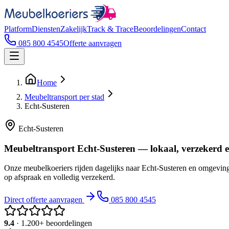
Platform
Diensten
Zakelijk
Track & Trace
Beoordelingen
Contact
085 800 4545
Offerte aanvragen
Home
Meubeltransport per stad
Echt-Susteren
Echt-Susteren
Meubeltransport Echt-Susteren — lokaal, verzekerd 
Onze meubelkoeriers rijden dagelijks naar Echt-Susteren en omgeving
op afspraak en volledig verzekerd.
Direct offerte aanvragen
085 800 4545
9.4
· 1.200+ beoordelingen