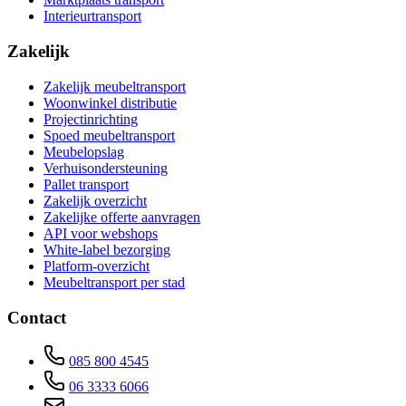
Interieurtransport
Zakelijk
Zakelijk meubeltransport
Woonwinkel distributie
Projectinrichting
Spoed meubeltransport
Meubelopslag
Verhuisondersteuning
Pallet transport
Zakelijk overzicht
Zakelijke offerte aanvragen
API voor webshops
White-label bezorging
Platform-overzicht
Meubeltransport per stad
Contact
085 800 4545
06 3333 6066