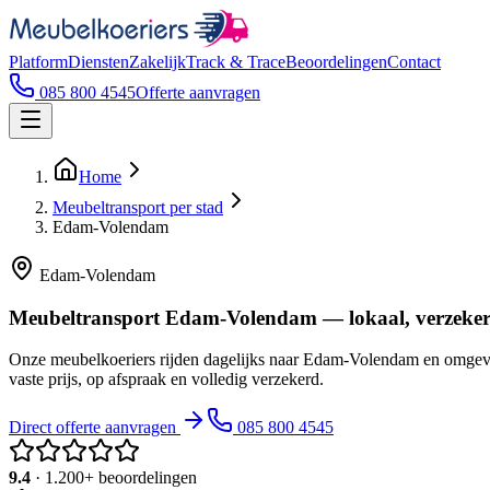
Platform
Diensten
Zakelijk
Track & Trace
Beoordelingen
Contact
085 800 4545
Offerte aanvragen
Home
Meubeltransport per stad
Edam-Volendam
Edam-Volendam
Meubeltransport Edam-Volendam — lokaal, verzeker
Onze meubelkoeriers rijden dagelijks naar Edam-Volendam en omgevi
vaste prijs, op afspraak en volledig verzekerd.
Direct offerte aanvragen
085 800 4545
9.4
· 1.200+ beoordelingen