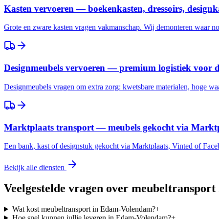
Kasten vervoeren — boekenkasten, dressoirs, designk
Grote en zware kasten vragen vakmanschap. Wij demonteren waar nod
Designmeubels vervoeren — premium logistiek voor 
Designmeubels vragen om extra zorg: kwetsbare materialen, hoge waar
Marktplaats transport — meubels gekocht via Marktp
Een bank, kast of designstuk gekocht via Marktplaats, Vinted of Fac
Bekijk alle diensten
Veelgestelde vragen over meubeltransport
Wat kost meubeltransport in Edam-Volendam?
+
Hoe snel kunnen jullie leveren in Edam-Volendam?
+