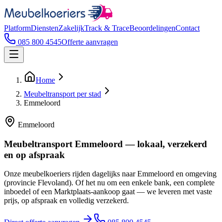
Platform
Diensten
Zakelijk
Track & Trace
Beoordelingen
Contact
085 800 4545
Offerte aanvragen
Home
Meubeltransport per stad
Emmeloord
Emmeloord
Meubeltransport Emmeloord — lokaal, verzekerd
en op afspraak
Onze meubelkoeriers rijden dagelijks naar Emmeloord en omgeving
(provincie Flevoland). Of het nu om een enkele bank, een complete
inboedel of een Marktplaats-aankoop gaat — we leveren met vaste
prijs, op afspraak en volledig verzekerd.