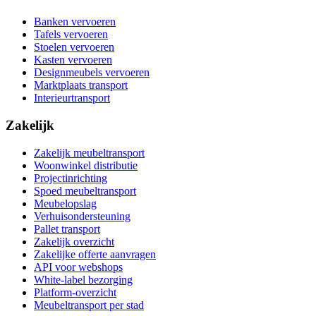
Banken vervoeren
Tafels vervoeren
Stoelen vervoeren
Kasten vervoeren
Designmeubels vervoeren
Marktplaats transport
Interieurtransport
Zakelijk
Zakelijk meubeltransport
Woonwinkel distributie
Projectinrichting
Spoed meubeltransport
Meubelopslag
Verhuisondersteuning
Pallet transport
Zakelijk overzicht
Zakelijke offerte aanvragen
API voor webshops
White-label bezorging
Platform-overzicht
Meubeltransport per stad