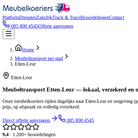
Platform
Diensten
Zakelijk
Track & Trace
Beoordelingen
Contact
085 800 4545
Offerte aanvragen
Home
Meubeltransport per stad
Etten-Leur
Etten-Leur
Meubeltransport Etten-Leur — lokaal, verzekerd en 
Onze meubelkoeriers rijden dagelijks naar Etten-Leur en omgeving (
prijs, op afspraak en volledig verzekerd.
Direct offerte aanvragen
085 800 4545
9.4
· 1.200+ beoordelingen