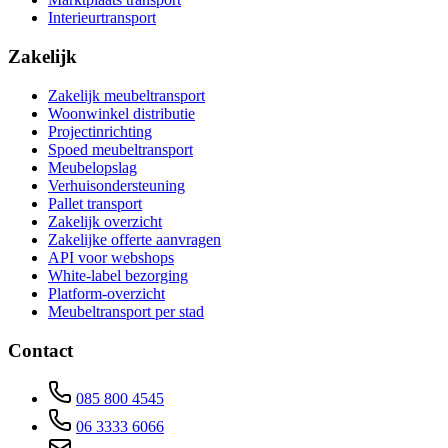
Interieurtransport
Zakelijk
Zakelijk meubeltransport
Woonwinkel distributie
Projectinrichting
Spoed meubeltransport
Meubelopslag
Verhuisondersteuning
Pallet transport
Zakelijk overzicht
Zakelijke offerte aanvragen
API voor webshops
White-label bezorging
Platform-overzicht
Meubeltransport per stad
Contact
085 800 4545
06 3333 6066