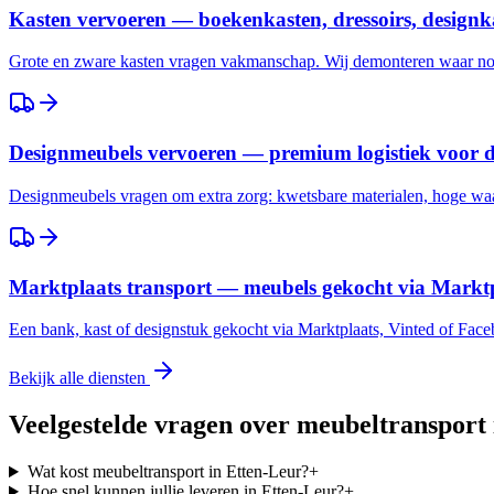
Kasten vervoeren — boekenkasten, dressoirs, designk
Grote en zware kasten vragen vakmanschap. Wij demonteren waar nod
Designmeubels vervoeren — premium logistiek voor 
Designmeubels vragen om extra zorg: kwetsbare materialen, hoge waar
Marktplaats transport — meubels gekocht via Marktp
Een bank, kast of designstuk gekocht via Marktplaats, Vinted of Fac
Bekijk alle diensten
Veelgestelde vragen over meubeltransport
Wat kost meubeltransport in Etten-Leur?
+
Hoe snel kunnen jullie leveren in Etten-Leur?
+