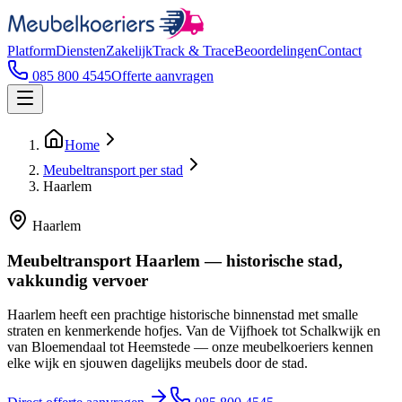
Platform
Diensten
Zakelijk
Track & Trace
Beoordelingen
Contact
085 800 4545
Offerte aanvragen
Home
Meubeltransport per stad
Haarlem
Haarlem
Meubeltransport Haarlem — historische stad,
vakkundig vervoer
Haarlem heeft een prachtige historische binnenstad met smalle
straten en kenmerkende hofjes. Van de Vijfhoek tot Schalkwijk en
van Bloemendaal tot Heemstede — onze meubelkoeriers kennen
elke wijk en sjouwen dagelijks meubels door de stad.