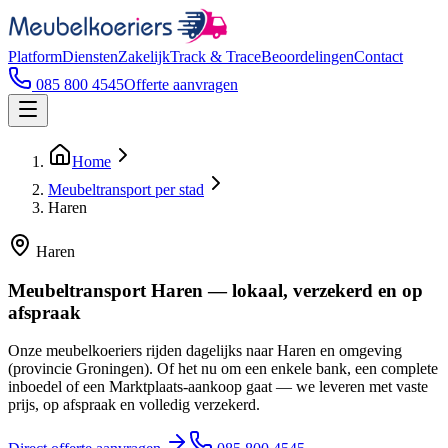
Platform
Diensten
Zakelijk
Track & Trace
Beoordelingen
Contact
085 800 4545
Offerte aanvragen
Home
Meubeltransport per stad
Haren
Haren
Meubeltransport Haren — lokaal, verzekerd en op
afspraak
Onze meubelkoeriers rijden dagelijks naar Haren en omgeving
(provincie Groningen). Of het nu om een enkele bank, een complete
inboedel of een Marktplaats-aankoop gaat — we leveren met vaste
prijs, op afspraak en volledig verzekerd.