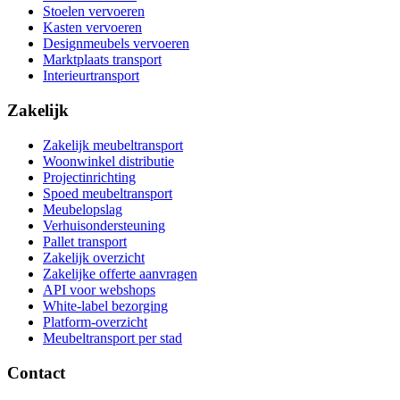
Stoelen vervoeren
Kasten vervoeren
Designmeubels vervoeren
Marktplaats transport
Interieurtransport
Zakelijk
Zakelijk meubeltransport
Woonwinkel distributie
Projectinrichting
Spoed meubeltransport
Meubelopslag
Verhuisondersteuning
Pallet transport
Zakelijk overzicht
Zakelijke offerte aanvragen
API voor webshops
White-label bezorging
Platform-overzicht
Meubeltransport per stad
Contact