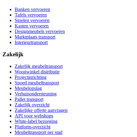
Banken vervoeren
Tafels vervoeren
Stoelen vervoeren
Kasten vervoeren
Designmeubels vervoeren
Marktplaats transport
Interieurtransport
Zakelijk
Zakelijk meubeltransport
Woonwinkel distributie
Projectinrichting
Spoed meubeltransport
Meubelopslag
Verhuisondersteuning
Pallet transport
Zakelijk overzicht
Zakelijke offerte aanvragen
API voor webshops
White-label bezorging
Platform-overzicht
Meubeltransport per stad