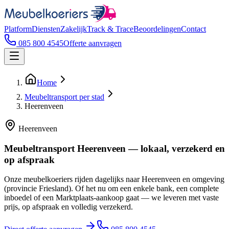
Platform
Diensten
Zakelijk
Track & Trace
Beoordelingen
Contact
085 800 4545
Offerte aanvragen
Home
Meubeltransport per stad
Heerenveen
Heerenveen
Meubeltransport Heerenveen — lokaal, verzekerd en
op afspraak
Onze meubelkoeriers rijden dagelijks naar Heerenveen en omgeving
(provincie Friesland). Of het nu om een enkele bank, een complete
inboedel of een Marktplaats-aankoop gaat — we leveren met vaste
prijs, op afspraak en volledig verzekerd.