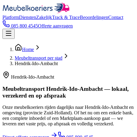
Platform
Diensten
Zakelijk
Track & Trace
Beoordelingen
Contact
085 800 4545
Offerte aanvragen
Home
Meubeltransport per stad
Hendrik-Ido-Ambacht
Hendrik-Ido-Ambacht
Meubeltransport Hendrik-Ido-Ambacht — lokaal,
verzekerd en op afspraak
Onze meubelkoeriers rijden dagelijks naar Hendrik-Ido-Ambacht en
omgeving (provincie Zuid-Holland). Of het nu om een enkele bank,
een complete inboedel of een Marktplaats-aankoop gaat — we
leveren met vaste prijs, op afspraak en volledig verzekerd.