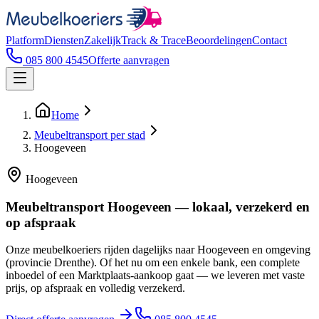
Platform
Diensten
Zakelijk
Track & Trace
Beoordelingen
Contact
085 800 4545
Offerte aanvragen
Home
Meubeltransport per stad
Hoogeveen
Hoogeveen
Meubeltransport Hoogeveen — lokaal, verzekerd en
op afspraak
Onze meubelkoeriers rijden dagelijks naar Hoogeveen en omgeving
(provincie Drenthe). Of het nu om een enkele bank, een complete
inboedel of een Marktplaats-aankoop gaat — we leveren met vaste
prijs, op afspraak en volledig verzekerd.