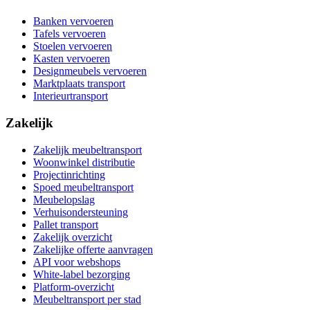
Banken vervoeren
Tafels vervoeren
Stoelen vervoeren
Kasten vervoeren
Designmeubels vervoeren
Marktplaats transport
Interieurtransport
Zakelijk
Zakelijk meubeltransport
Woonwinkel distributie
Projectinrichting
Spoed meubeltransport
Meubelopslag
Verhuisondersteuning
Pallet transport
Zakelijk overzicht
Zakelijke offerte aanvragen
API voor webshops
White-label bezorging
Platform-overzicht
Meubeltransport per stad