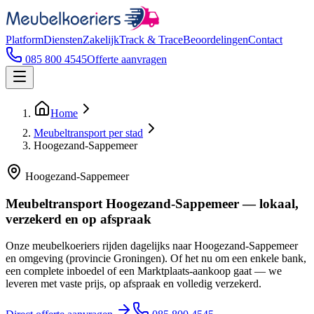
Platform
Diensten
Zakelijk
Track & Trace
Beoordelingen
Contact
085 800 4545
Offerte aanvragen
Home
Meubeltransport per stad
Hoogezand-Sappemeer
Hoogezand-Sappemeer
Meubeltransport Hoogezand-Sappemeer — lokaal,
verzekerd en op afspraak
Onze meubelkoeriers rijden dagelijks naar Hoogezand-Sappemeer
en omgeving (provincie Groningen). Of het nu om een enkele bank,
een complete inboedel of een Marktplaats-aankoop gaat — we
leveren met vaste prijs, op afspraak en volledig verzekerd.