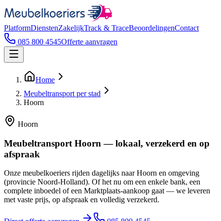
Platform
Diensten
Zakelijk
Track & Trace
Beoordelingen
Contact
085 800 4545
Offerte aanvragen
Home
Meubeltransport per stad
Hoorn
Hoorn
Meubeltransport Hoorn — lokaal, verzekerd en op
afspraak
Onze meubelkoeriers rijden dagelijks naar Hoorn en omgeving
(provincie Noord-Holland). Of het nu om een enkele bank, een
complete inboedel of een Marktplaats-aankoop gaat — we leveren
met vaste prijs, op afspraak en volledig verzekerd.