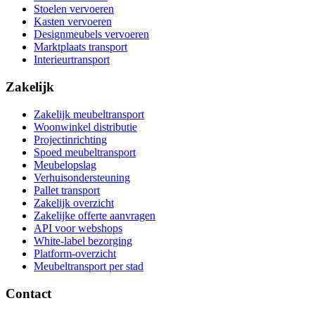
Stoelen vervoeren
Kasten vervoeren
Designmeubels vervoeren
Marktplaats transport
Interieurtransport
Zakelijk
Zakelijk meubeltransport
Woonwinkel distributie
Projectinrichting
Spoed meubeltransport
Meubelopslag
Verhuisondersteuning
Pallet transport
Zakelijk overzicht
Zakelijke offerte aanvragen
API voor webshops
White-label bezorging
Platform-overzicht
Meubeltransport per stad
Contact