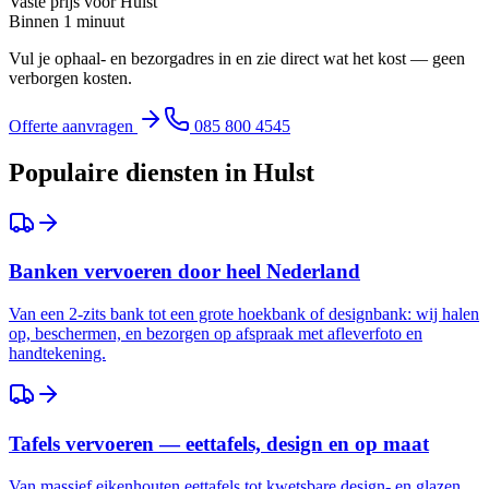
Vaste prijs voor
Hulst
Binnen 1 minuut
Vul je ophaal- en bezorgadres in en zie direct wat het kost — geen
verborgen kosten.
Offerte aanvragen
085 800 4545
Populaire diensten in
Hulst
Banken vervoeren door heel Nederland
Van een 2-zits bank tot een grote hoekbank of designbank: wij halen
op, beschermen, en bezorgen op afspraak met afleverfoto en
handtekening.
Tafels vervoeren — eettafels, design en op maat
Van massief eikenhouten eettafels tot kwetsbare design- en glazen