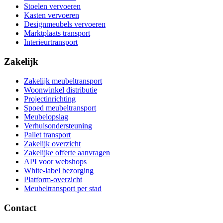
Stoelen vervoeren
Kasten vervoeren
Designmeubels vervoeren
Marktplaats transport
Interieurtransport
Zakelijk
Zakelijk meubeltransport
Woonwinkel distributie
Projectinrichting
Spoed meubeltransport
Meubelopslag
Verhuisondersteuning
Pallet transport
Zakelijk overzicht
Zakelijke offerte aanvragen
API voor webshops
White-label bezorging
Platform-overzicht
Meubeltransport per stad
Contact