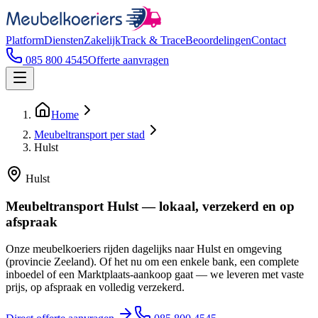
Platform
Diensten
Zakelijk
Track & Trace
Beoordelingen
Contact
085 800 4545
Offerte aanvragen
Home
Meubeltransport per stad
Hulst
Hulst
Meubeltransport Hulst — lokaal, verzekerd en op
afspraak
Onze meubelkoeriers rijden dagelijks naar Hulst en omgeving
(provincie Zeeland). Of het nu om een enkele bank, een complete
inboedel of een Marktplaats-aankoop gaat — we leveren met vaste
prijs, op afspraak en volledig verzekerd.