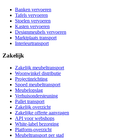
Banken vervoeren
Tafels vervoeren
Stoelen vervoeren
Kasten vervoeren
Designmeubels vervoeren
Marktplaats transport
Interieurtransport
Zakelijk
Zakelijk meubeltransport
Woonwinkel distributie
Projectinrichting
Spoed meubeltransport
Meubelopslag
Verhuisondersteuning
Pallet transport
Zakelijk overzicht
Zakelijke offerte aanvragen
API voor webshops
White-label bezorging
Platform-overzicht
Meubeltransport per stad