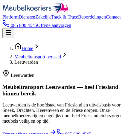
Platform
Diensten
Zakelijk
Track & Trace
Beoordelingen
Contact
085 800 4545
Offerte aanvragen
Home
Meubeltransport per stad
Leeuwarden
Leeuwarden
Meubeltransport Leeuwarden — heel Friesland
binnen bereik
Leeuwarden is de hoofdstad van Friesland en uitvalsbasis voor
Sneek, Drachten, Heerenveen en de Friese dorpen. Onze
meubelkoeriers rijden dagelijks door heel Friesland en bezorgen
meubels veilig en op tijd.