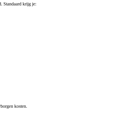
d
. Standaard krijg je:
rborgen kosten.