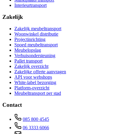
Interieurtransport
Zakelijk
Zakelijk meubeltransport
Woonwinkel distributie
Projectinrichting
Spoed meubeltransport
Meubelopslag
Verhuisondersteuning
Pallet transport
Zakelijk overzicht
Zakelijke offerte aanvragen
API voor webshops
White-label bezorging
Platform-overzicht
Meubeltransport per stad
Contact
085 800 4545
06 3333 6066