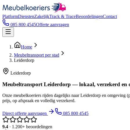
Platform
Diensten
Zakelijk
Track & Trace
Beoordelingen
Contact
085 800 4545
Offerte aanvragen
Home
Meubeltransport per stad
Leiderdorp
Leiderdorp
Meubeltransport Leiderdorp — lokaal, verzekerd en 
Onze meubelkoeriers rijden dagelijks naar Leiderdorp en omgeving (
prijs, op afspraak en volledig verzekerd.
Direct offerte aanvragen
085 800 4545
9.4
· 1.200+ beoordelingen