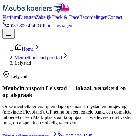
Platform
Diensten
Zakelijk
Track & Trace
Beoordelingen
Contact
085 800 4545
Offerte aanvragen
Home
Meubeltransport per stad
Lelystad
Lelystad
Meubeltransport Lelystad — lokaal, verzekerd en
op afspraak
Onze meubelkoeriers rijden dagelijks naar Lelystad en omgeving
(provincie Flevoland). Of het nu om een enkele bank, een complete
inboedel of een Marktplaats-aankoop gaat — we leveren met vaste
prijs, op afspraak en volledig verzekerd.