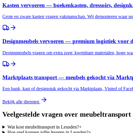
Kasten vervoeren — boekenkasten, dressoirs, designk
Grote en zware kasten vragen vakmanschap. Wij demonteren waar nod
Designmeubels vervoeren — premium logistiek voor 
Designmeubels vragen om extra zorg: kwetsbare materialen, hoge waar
Marktplaats transport — meubels gekocht via Marktp
Een bank, kast of designstuk gekocht via Marktplaats, Vinted of Fac
Bekijk alle diensten
Veelgestelde vragen over meubeltransport
Wat kost meubeltransport in Leusden?
+
Hoe snel kunnen jullie leveren in Leusden?
+