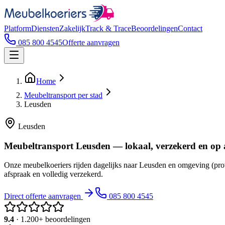
Platform
Diensten
Zakelijk
Track & Trace
Beoordelingen
Contact
085 800 4545
Offerte aanvragen
Home
Meubeltransport per stad
Leusden
Leusden
Meubeltransport Leusden — lokaal, verzekerd en op 
Onze meubelkoeriers rijden dagelijks naar Leusden en omgeving (prov
afspraak en volledig verzekerd.
Direct offerte aanvragen
085 800 4545
9.4
· 1.200+ beoordelingen