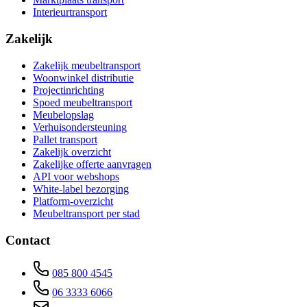
Interieurtransport
Zakelijk
Zakelijk meubeltransport
Woonwinkel distributie
Projectinrichting
Spoed meubeltransport
Meubelopslag
Verhuisondersteuning
Pallet transport
Zakelijk overzicht
Zakelijke offerte aanvragen
API voor webshops
White-label bezorging
Platform-overzicht
Meubeltransport per stad
Contact
085 800 4545
06 3333 6066