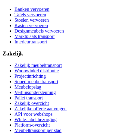
Banken vervoeren
Tafels vervoeren
Stoelen vervoeren
Kasten vervoeren
Designmeubels vervoeren
Marktplaats transport
Interieurtransport
Zakelijk
Zakelijk meubeltransport
Woonwinkel distributie
Projectinrichting
Spoed meubeltransport
Meubelopslag
Verhuisondersteuning
Pallet transport
Zakelijk overzicht
Zakelijke offerte aanvragen
API voor webshops
White-label bezorging
Platform-overzicht
Meubeltransport per stad