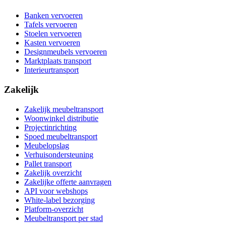
Banken vervoeren
Tafels vervoeren
Stoelen vervoeren
Kasten vervoeren
Designmeubels vervoeren
Marktplaats transport
Interieurtransport
Zakelijk
Zakelijk meubeltransport
Woonwinkel distributie
Projectinrichting
Spoed meubeltransport
Meubelopslag
Verhuisondersteuning
Pallet transport
Zakelijk overzicht
Zakelijke offerte aanvragen
API voor webshops
White-label bezorging
Platform-overzicht
Meubeltransport per stad