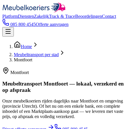
Platform
Diensten
Zakelijk
Track & Trace
Beoordelingen
Contact
085 800 4545
Offerte aanvragen
Home
Meubeltransport per stad
Montfoort
Montfoort
Meubeltransport Montfoort — lokaal, verzekerd en
op afspraak
Onze meubelkoeriers rijden dagelijks naar Montfoort en omgeving
(provincie Utrecht). Of het nu om een enkele bank, een complete
inboedel of een Marktplaats-aankoop gaat — we leveren met vaste
prijs, op afspraak en volledig verzekerd.