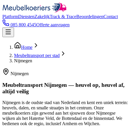
Platform
Diensten
Zakelijk
Track & Trace
Beoordelingen
Contact
085 800 4545
Offerte aanvragen
Home
Meubeltransport per stad
Nijmegen
Nijmegen
Meubeltransport Nijmegen — heuvel op, heuvel af,
altijd veilig
Nijmegen is de oudste stad van Nederland en kent een uniek terrein:
heuvels, dalen, en smalle straatjes in het centrum. Onze
meubelkoeriers zijn gewend aan het sjouwen door Nijmeegse
wijken als het Hatertse Veld, de Bottendaal en de binnenstad. We
bedienen ook de regio, inclusief Arnhem en Wijchen.