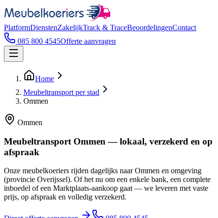
Platform
Diensten
Zakelijk
Track & Trace
Beoordelingen
Contact
085 800 4545
Offerte aanvragen
Home
Meubeltransport per stad
Ommen
Ommen
Meubeltransport Ommen — lokaal, verzekerd en op
afspraak
Onze meubelkoeriers rijden dagelijks naar Ommen en omgeving
(provincie Overijssel). Of het nu om een enkele bank, een complete
inboedel of een Marktplaats-aankoop gaat — we leveren met vaste
prijs, op afspraak en volledig verzekerd.