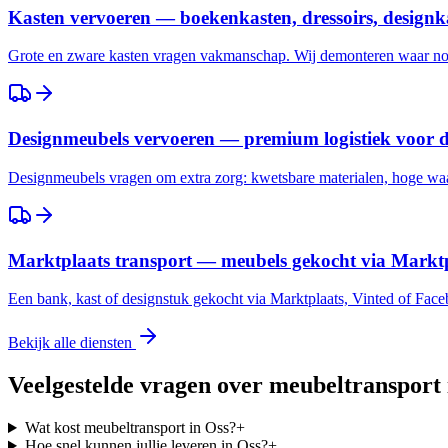
Kasten vervoeren — boekenkasten, dressoirs, designk
Grote en zware kasten vragen vakmanschap. Wij demonteren waar nod
Designmeubels vervoeren — premium logistiek voor 
Designmeubels vragen om extra zorg: kwetsbare materialen, hoge waar
Marktplaats transport — meubels gekocht via Marktp
Een bank, kast of designstuk gekocht via Marktplaats, Vinted of Fac
Bekijk alle diensten
Veelgestelde vragen over meubeltransport
Wat kost meubeltransport in Oss?
+
Hoe snel kunnen jullie leveren in Oss?
+