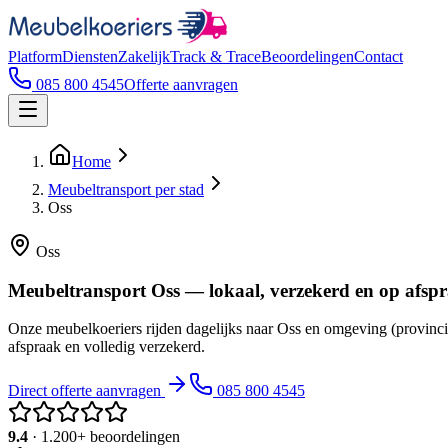
Platform
Diensten
Zakelijk
Track & Trace
Beoordelingen
Contact
085 800 4545
Offerte aanvragen
Home
Meubeltransport per stad
Oss
Oss
Meubeltransport Oss — lokaal, verzekerd en op afsp
Onze meubelkoeriers rijden dagelijks naar Oss en omgeving (provinci
afspraak en volledig verzekerd.
Direct offerte aanvragen
085 800 4545
9.4
· 1.200+ beoordelingen