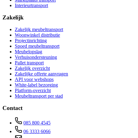
Interieurtransport
Zakelijk
Zakelijk meubeltransport
Woonwinkel distributie
Projectinrichting
Spoed meubeltransport
Meubelopslag
Verhuisondersteuning
Pallet transport
Zakelijk overzicht
Zakelijke offerte aanvragen
API voor webshops
White-label bezorging
Platform-overzicht
Meubeltransport per stad
Contact
085 800 4545
06 3333 6066