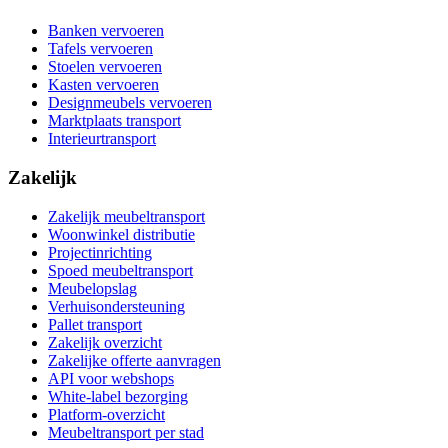
Banken vervoeren
Tafels vervoeren
Stoelen vervoeren
Kasten vervoeren
Designmeubels vervoeren
Marktplaats transport
Interieurtransport
Zakelijk
Zakelijk meubeltransport
Woonwinkel distributie
Projectinrichting
Spoed meubeltransport
Meubelopslag
Verhuisondersteuning
Pallet transport
Zakelijk overzicht
Zakelijke offerte aanvragen
API voor webshops
White-label bezorging
Platform-overzicht
Meubeltransport per stad