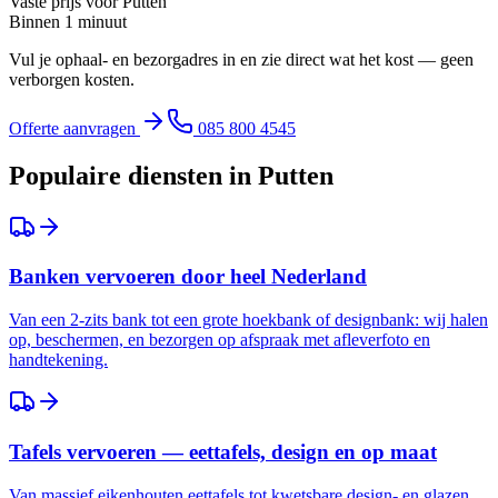
Vaste prijs voor
Putten
Binnen 1 minuut
Vul je ophaal- en bezorgadres in en zie direct wat het kost — geen
verborgen kosten.
Offerte aanvragen
085 800 4545
Populaire diensten in
Putten
Banken vervoeren door heel Nederland
Van een 2-zits bank tot een grote hoekbank of designbank: wij halen
op, beschermen, en bezorgen op afspraak met afleverfoto en
handtekening.
Tafels vervoeren — eettafels, design en op maat
Van massief eikenhouten eettafels tot kwetsbare design- en glazen