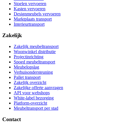
Stoelen vervoeren
Kasten vervoeren
Designmeubels vervoeren
Marktplaats transport
Interieurtransport
Zakelijk
Zakelijk meubeltransport
Woonwinkel distributie
Projectinrichting
Spoed meubeltransport
Meubelopslag
Verhuisondersteuning
Pallet transport
Zakelijk overzicht
Zakelijke offerte aanvragen
API voor webshops
White-label bezorging
Platform-overzicht
Meubeltransport per stad
Contact