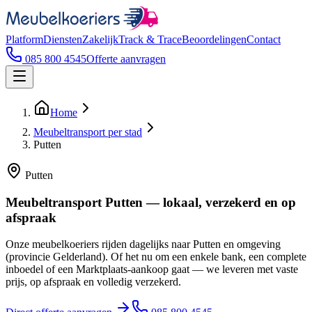
Platform
Diensten
Zakelijk
Track & Trace
Beoordelingen
Contact
085 800 4545
Offerte aanvragen
Home
Meubeltransport per stad
Putten
Putten
Meubeltransport Putten — lokaal, verzekerd en op
afspraak
Onze meubelkoeriers rijden dagelijks naar Putten en omgeving
(provincie Gelderland). Of het nu om een enkele bank, een complete
inboedel of een Marktplaats-aankoop gaat — we leveren met vaste
prijs, op afspraak en volledig verzekerd.