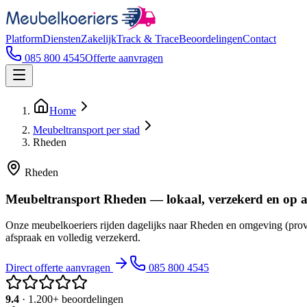
Platform
Diensten
Zakelijk
Track & Trace
Beoordelingen
Contact
085 800 4545
Offerte aanvragen
Home
Meubeltransport per stad
Rheden
Rheden
Meubeltransport Rheden — lokaal, verzekerd en op 
Onze meubelkoeriers rijden dagelijks naar Rheden en omgeving (provi
afspraak en volledig verzekerd.
Direct offerte aanvragen
085 800 4545
9.4
· 1.200+ beoordelingen