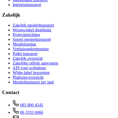
Interieurtransport
Zakelijk
Zakelijk meubeltransport
Woonwinkel distributie
Projectinrichting
Spoed meubeltransport
Meubelopslag
Verhuisondersteuning
Pallet transport
Zakelijk overzicht
Zakelijke offerte aanvragen
API voor webshops
White-label bezorging
Platform-overzicht
Meubeltransport per stad
Contact
085 800 4545
06 3333 6066