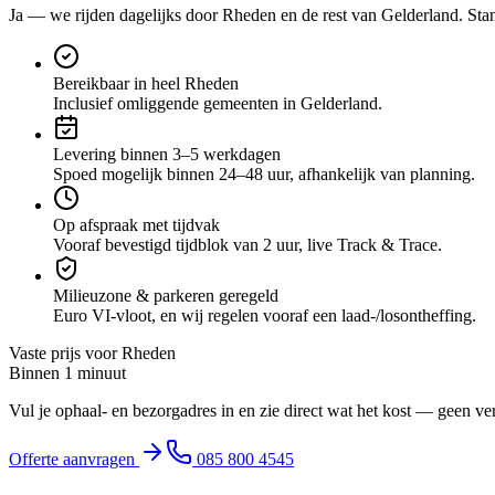
Ja — we rijden dagelijks door
Rheden
en de rest van Gelderland
. Sta
Bereikbaar in heel Rheden
Inclusief omliggende gemeenten in Gelderland.
Levering binnen 3–5 werkdagen
Spoed mogelijk binnen 24–48 uur, afhankelijk van planning.
Op afspraak met tijdvak
Vooraf bevestigd tijdblok van 2 uur, live Track & Trace.
Milieuzone & parkeren geregeld
Euro VI-vloot, en wij regelen vooraf een laad-/losontheffing.
Vaste prijs voor
Rheden
Binnen 1 minuut
Vul je ophaal- en bezorgadres in en zie direct wat het kost — geen ve
Offerte aanvragen
085 800 4545