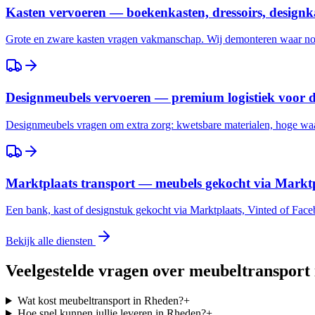
Kasten vervoeren — boekenkasten, dressoirs, designk
Grote en zware kasten vragen vakmanschap. Wij demonteren waar nod
Designmeubels vervoeren — premium logistiek voor 
Designmeubels vragen om extra zorg: kwetsbare materialen, hoge waar
Marktplaats transport — meubels gekocht via Marktp
Een bank, kast of designstuk gekocht via Marktplaats, Vinted of Fac
Bekijk alle diensten
Veelgestelde vragen over meubeltransport
Wat kost meubeltransport in Rheden?
+
Hoe snel kunnen jullie leveren in Rheden?
+