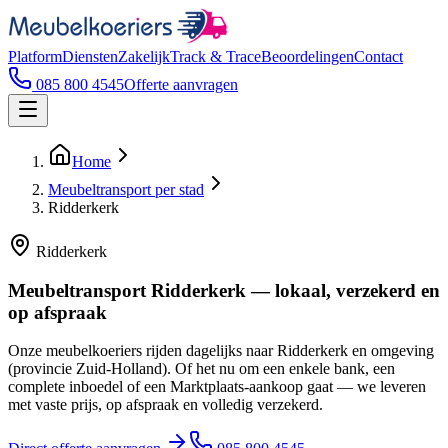
Platform
Diensten
Zakelijk
Track & Trace
Beoordelingen
Contact
085 800 4545
Offerte aanvragen
Home
Meubeltransport per stad
Ridderkerk
Ridderkerk
Meubeltransport Ridderkerk — lokaal, verzekerd en
op afspraak
Onze meubelkoeriers rijden dagelijks naar Ridderkerk en omgeving
(provincie Zuid-Holland). Of het nu om een enkele bank, een
complete inboedel of een Marktplaats-aankoop gaat — we leveren
met vaste prijs, op afspraak en volledig verzekerd.