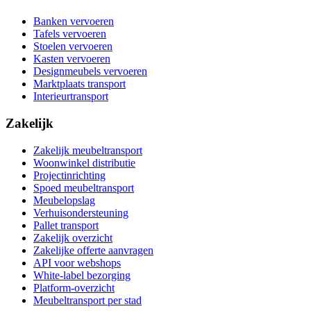
Banken vervoeren
Tafels vervoeren
Stoelen vervoeren
Kasten vervoeren
Designmeubels vervoeren
Marktplaats transport
Interieurtransport
Zakelijk
Zakelijk meubeltransport
Woonwinkel distributie
Projectinrichting
Spoed meubeltransport
Meubelopslag
Verhuisondersteuning
Pallet transport
Zakelijk overzicht
Zakelijke offerte aanvragen
API voor webshops
White-label bezorging
Platform-overzicht
Meubeltransport per stad