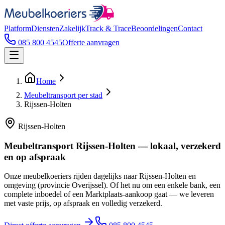
Platform
Diensten
Zakelijk
Track & Trace
Beoordelingen
Contact
085 800 4545
Offerte aanvragen
Home
Meubeltransport per stad
Rijssen-Holten
Rijssen-Holten
Meubeltransport Rijssen-Holten — lokaal, verzekerd
en op afspraak
Onze meubelkoeriers rijden dagelijks naar Rijssen-Holten en
omgeving (provincie Overijssel). Of het nu om een enkele bank, een
complete inboedel of een Marktplaats-aankoop gaat — we leveren
met vaste prijs, op afspraak en volledig verzekerd.